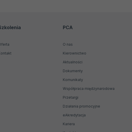
Szkolenia
PCA
Oferta
O nas
Kontakt
Kierownictwo
Aktualności
Dokumenty
Komunikaty
Współpraca międzynarodowa
Przetargi
Działania promocyjne
Otwiera
eAkredytacja
się
Kariera
w
nowej