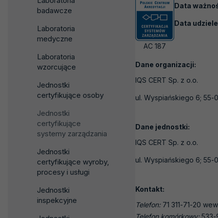
Laboratoria
Data ważnośc
badawcze
Data udziele
Laboratoria
medyczne
AC 187
Laboratoria
Dane organizacji:
wzorcujące
IQS CERT Sp. z o.o.
Jednostki
certyfikujące osoby
ul. Wyspiańskiego 6; 55
Jednostki
certyfikujące
Dane jednostki:
systemy zarządzania
IQS CERT Sp. z o.o.
Jednostki
ul. Wyspiańskiego 6; 55
certyfikujące wyroby,
procesy i usługi
Kontakt:
Jednostki
inspekcyjne
Telefon:
71 311-71-20 wew
Telefon komórkowy:
533-