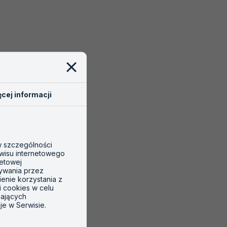
cej informacji
 w szczególności
wisu internetowego
netowej
tywania przez
ienie korzystania z
i cookies w celu
gających
je w Serwisie.