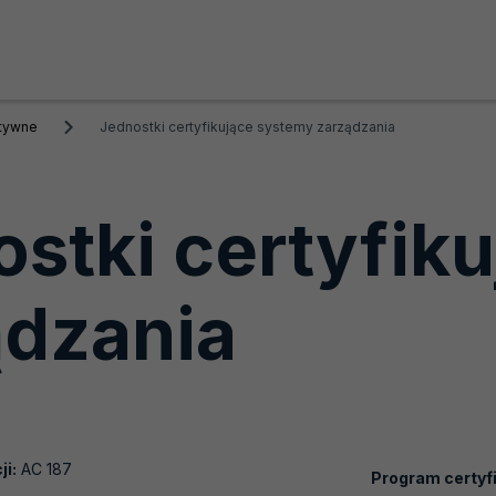
ktywne
Jednostki certyfikujące systemy zarządzania
stki certyfik
ądzania
ji:
AC 187
Program certyfi