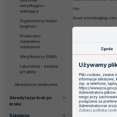
Jednostki
weryfikujące i
Fax:
walidujące
Email:
m.bomba@iqs-cert.
Organizatorzy badań
biegłości
www:
www.iqs-cert.pl
Producenci
materiałów
Zakres akredytacji:
odniesienia
Zgoda
AC 187
Weryfikatorzy EMAS
Używamy pli
Laboratoria - badania
pH gleby
Pliki cookies, zwane 
informacje tekstowe,
(np. w telefonie, lapt
Akredytacje nieaktywne
https://www.pca.gov.p
Administratora plików
niego przy zachowaniu
Akredytacja krok po
podążania za prefere
kroku
Administratorowi zro
Zobacz politykę cook
Szkolenia