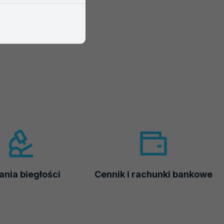
nia biegłości
Cennik i rachunki bankowe