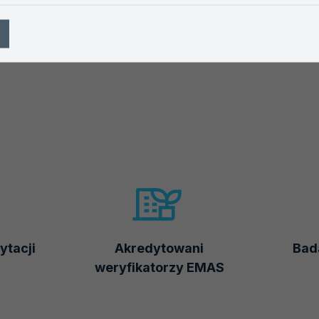
ytacji
Akredytowani
Bada
weryfikatorzy EMAS