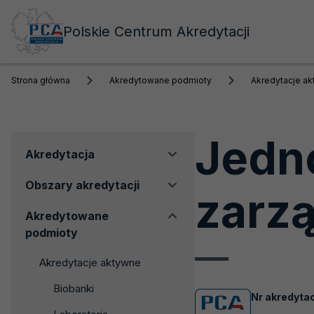
Polskie Centrum Akredytacji
Strona główna
Akredytowane podmioty
Akredytacje a
Jedno
Menu
Akredytacja
boczne
Obszary akredytacji
zarz
Akredytowane
podmioty
Akredytacje aktywne
Biobanki
Nr akredytac