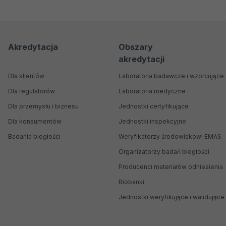
Menu
Menu
Akredytacja
Obszary
akredytacji
nawigacyjne
Główne
Dla klientów
Laboratoria badawcze i wzorcujące
Dla regulatorów
Laboratoria medyczne
Dla przemysłu i biznesu
Jednostki certyfikujące
Dla konsumentów
Jednostki inspekcyjne
Badania biegłości
Weryfikatorzy środowiskowi EMAS
Organizatorzy badań biegłości
Producenci materiałów odniesienia
Biobanki
Jednostki weryfikujące i walidujące