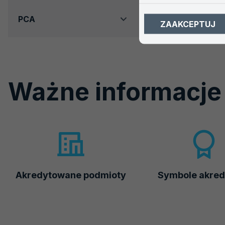
PCA
ZAAKCEPTUJ
Ważne informacje
Akredytowane podmioty
Symbole akred