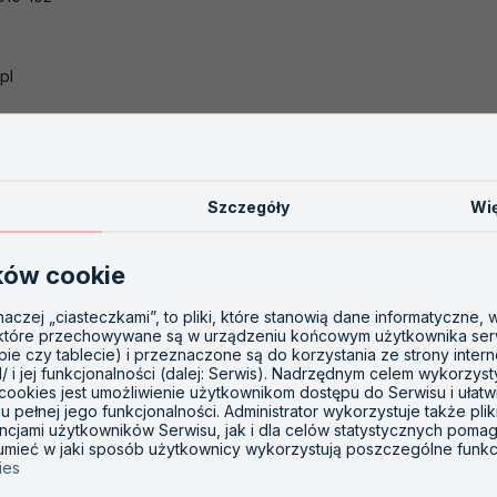
pl
Szczegóły
Wię
ków cookie
inaczej „ciasteczkami”, to pliki, które stanowią dane informatyczne,
 które przechowywane są w urządzeniu końcowym użytkownika ser
opie czy tablecie) i przeznaczone są do korzystania ze strony inter
l/ i jej funkcjonalności (dalej: Serwis). Nadrzędnym celem wykorzys
 cookies jest umożliwienie użytkownikom dostępu do Serwisu i ułatw
 pełnej jego funkcjonalności. Administrator wykorzystuje także plik
ncjami użytkowników Serwisu, jak i dla celów statystycznych poma
zumieć w jaki sposób użytkownicy wykorzystują poszczególne funkc
ies