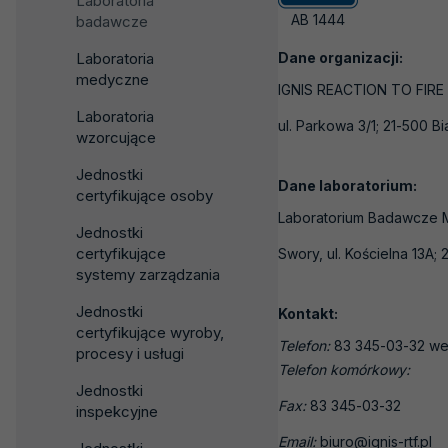
Laboratoria
AB 1444
badawcze
Laboratoria
Dane organizacji:
medyczne
IGNIS REACTION TO FIRE 
Laboratoria
ul. Parkowa 3/1; 21-500 B
wzorcujące
Jednostki
Dane laboratorium:
certyfikujące osoby
Laboratorium Badawcze 
Jednostki
certyfikujące
Swory, ul. Kościelna 13A;
systemy zarządzania
Jednostki
Kontakt:
certyfikujące wyroby,
Telefon:
83 345-03-32 we
procesy i usługi
Telefon komórkowy:
Jednostki
Fax:
83 345-03-32
inspekcyjne
Email:
biuro@ignis-rtf.pl