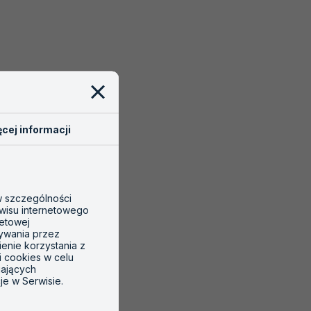
cej informacji
 w szczególności
wisu internetowego
netowej
tywania przez
ienie korzystania z
i cookies w celu
gających
je w Serwisie.