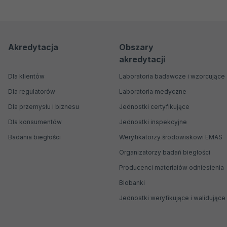
Menu
Menu
Akredytacja
Obszary
akredytacji
nawigacyjne
Główne
Dla klientów
Laboratoria badawcze i wzorcujące
Dla regulatorów
Laboratoria medyczne
Dla przemysłu i biznesu
Jednostki certyfikujące
Dla konsumentów
Jednostki inspekcyjne
Badania biegłości
Weryfikatorzy środowiskowi EMAS
Organizatorzy badań biegłości
Producenci materiałów odniesienia
Biobanki
Jednostki weryfikujące i walidujące