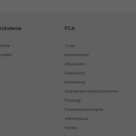
Szkolenia
PCA
Oferta
O nas
Kontakt
Kierownictwo
Aktualności
Dokumenty
Komunikaty
Współpraca międzynarodowa
Przetargi
Działania promocyjne
Otwiera
eAkredytacja
się
Kariera
w
nowej