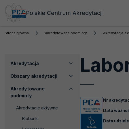
Polskie Centrum Akredytacji
Strona główna
Akredytowane podmioty
Akredytacje a
Labo
Menu
Akredytacja
boczne
Obszary akredytacji
Akredytowane
podmioty
Nr akredytac
Akredytacje aktywne
Data ważnośc
Biobanki
Data udziele