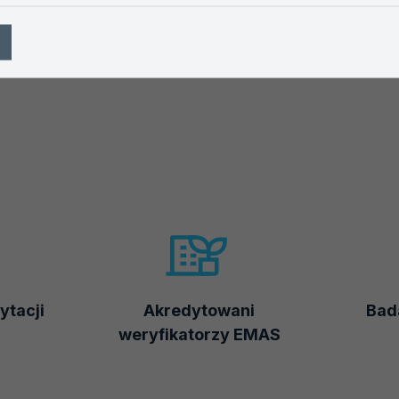
ytacji
Akredytowani
Bada
weryfikatorzy EMAS