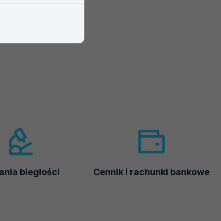
nia biegłości
Cennik i rachunki bankowe