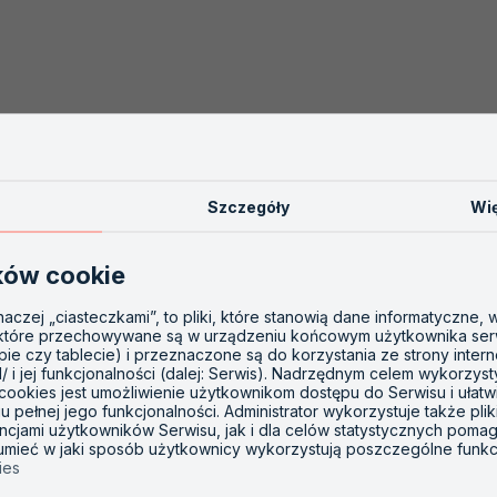
Szczegóły
Wię
ków cookie
inaczej „ciasteczkami”, to pliki, które stanowią dane informatyczne,
 które przechowywane są w urządzeniu końcowym użytkownika ser
opie czy tablecie) i przeznaczone są do korzystania ze strony inter
l/ i jej funkcjonalności (dalej: Serwis). Nadrzędnym celem wykorzys
 cookies jest umożliwienie użytkownikom dostępu do Serwisu i ułatw
 pełnej jego funkcjonalności. Administrator wykorzystuje także plik
ncjami użytkowników Serwisu, jak i dla celów statystycznych poma
zumieć w jaki sposób użytkownicy wykorzystują poszczególne funkc
ies