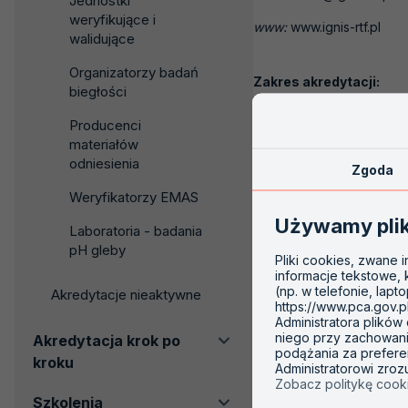
Jednostki
weryfikujące i
www:
www.ignis-rtf.pl
walidujące
Organizatorzy badań
Zakres akredytacji:
biegłości
AB 1444
Producenci
materiałów
odniesienia
Zgoda
Weryfikatorzy EMAS
Używamy pli
Laboratoria - badania
pH gleby
Pliki cookies, zwane 
informacje tekstowe,
(np. w telefonie, lapt
Akredytacje nieaktywne
https://www.pca.gov.p
Administratora plików
niego przy zachowaniu
Akredytacja krok po
podążania za prefere
kroku
Administratorowi zro
Zobacz politykę cook
Szkolenia