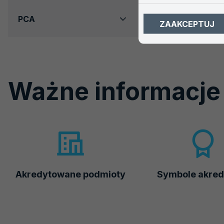
PCA
ZAAKCEPTUJ
Ważne informacje
Akredytowane podmioty
Symbole akred