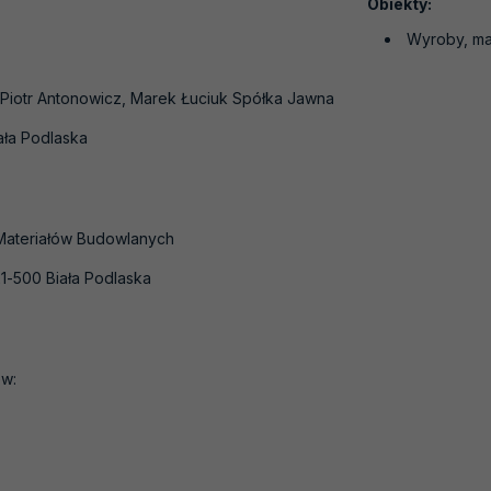
Obiekty:
Wyroby, ma
Piotr Antonowicz, Marek Łuciuk Spółka Jawna
iała Podlaska
Materiałów Budowlanych
 21-500 Biała Podlaska
w: