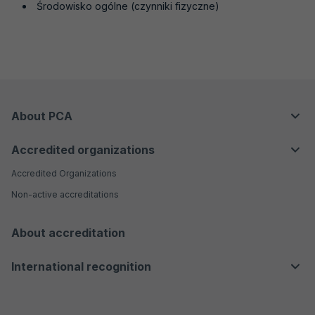
Środowisko ogólne (czynniki fizyczne)
Menu
About PCA
stopka
Legal basis
Accredited organizations
Quality policy
Accredited Organizations
Contact us
Non-active accreditations
Useful links
About accreditation
International recognition
Multilateral agreements signed by PCA