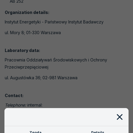
Calibration laboratories
AB 252
Persons certification bodies
Organization details:
Instytut Energetyki - Państwowy Instytut Badawczy
Management systems certification bodies
ul. Mory 8; 01-330 Warszawa
Product certification bodies
Inspection bodies
Laboratory data:
GHG verifiers
Pracownia Oddziaływań Środowiskowych i Ochrony
PT providers
Przeciwprzepięciowej
RM producers
ul. Augustówka 36; 02-981 Warszawa
EMAS verifiers
Contact:
Non-active accreditations
Telephone:
internal:
Telefon komórkowy:
797-905-260
About accreditation
Fax:
International recognition
Zgoda
Details