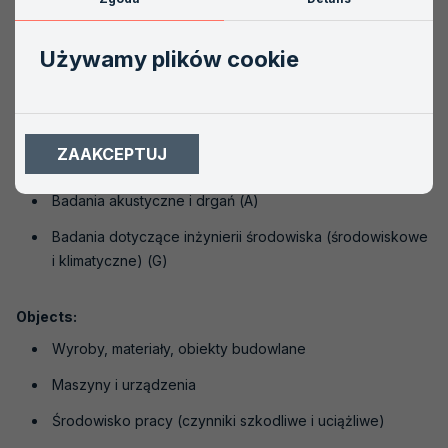
E-mail
krzysztof.kalwasinski@ien.com.pl
www:
ien.com.pl
Używamy plików cookie
Scope of accreditation:
AB 252
ZAAKCEPTUJ
Testing field:
Badania akustyczne i drgań (A)
Badania dotyczące inżynierii środowiska (środowiskowe
i klimatyczne) (G)
Objects:
Wyroby, materiały, obiekty budowlane
Maszyny i urządzenia
Środowisko pracy (czynniki szkodliwe i uciążliwe)