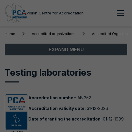
Polish Centre for Accreditation
Men
Home
Accredited organizations
Accredited Organizati
głó
Menu
EXPAND MENU
boczne
About PCA
Testing laboratories
Accredited organizations
Accredited Organizations
Accreditation number:
AB 252
Biobanks
Accreditation validity date:
31-12-2026
Testing laboratories
Date of granting the accreditation:
01-12-1999
Medical laboratories