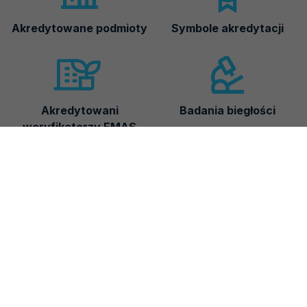
Akredytowane podmioty
Symbole akredytacji
Akredytowani
Badania biegłości
weryfikatorzy EMAS
Cennik i rachunki
bankowe
Akredytacja