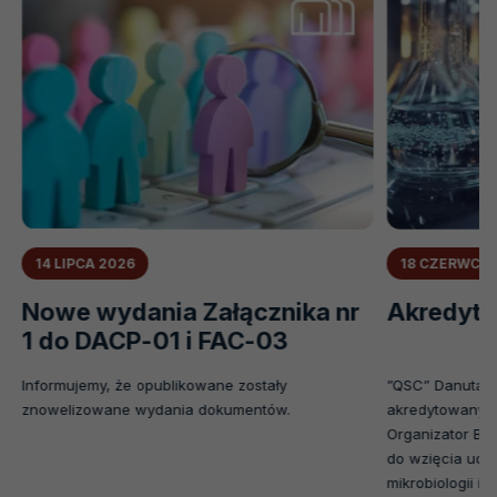
14 LIPCA 2026
18 CZERWCA 
Nowe wydania Załącznika nr
Akredyta
1 do DACP-01 i FAC-03
–
Informujemy, że opublikowane zostały
”QSC” Danuta 
znowelizowane wydania dokumentów.
akredytowany p
Organizator Bad
do wzięcia udz
mikrobiologii i c