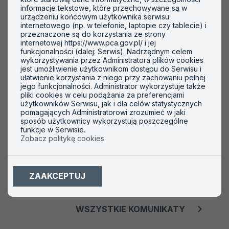
informacje tekstowe, które przechowywane są w
urządzeniu końcowym użytkownika serwisu
internetowego (np. w telefonie, laptopie czy tablecie) i
przeznaczone są do korzystania ze strony
05 SIERPNIA 2026
14 LIPCA 202
internetowej https://www.pca.gov.pl/ i jej
funkcjonalności (dalej: Serwis). Nadrzędnym celem
wykorzystywania przez Administratora plików cookies
Komunikat nr 480
Komunika
jest umożliwienie użytkownikom dostępu do Serwisu i
ułatwienie korzystania z niego przy zachowaniu pełnej
jego funkcjonalności. Administrator wykorzystuje także
pliki cookies w celu podążania za preferencjami
Komunikat nr 480 z dnia 4.08.2026 r. w sprawie
Komunikat nr 47
użytkowników Serwisu, jak i dla celów statystycznych
akredytacji laboratoriów badawczych w zakresie
akredytacji jed
pomagających Administratorowi zrozumieć w jaki
norm DIAP i EXAP dotyczących klasyfikacji
prowadzących d
sposób użytkownicy wykorzystują poszczególne
funkcje w Serwisie.
wyrobów i materiałów budowlanych pod
regulowanym pr
Zobacz politykę cookies
względem reakcji na ogień, odporności na ogień
2025 r. o cert
zewnętrzny oraz odporności ogniowej.
publicznych.
ZAAKCEPTUJ
CZYTAJ WIĘCEJ
O
CZYTAJ WI
KOMUNIKAT
NR
WSZYSTKIE KOMUNIKATY
480