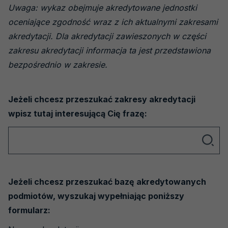
Laboratoria medyczne
Uwaga: wykaz obejmuje akredytowane jednostki
Laboratoria wzorcujące
oceniające zgodność wraz z ich aktualnymi zakresami
akredytacji. Dla akredytacji zawieszonych w części
Jednostki certyfikujące osoby
zakresu akredytacji informacja ta jest przedstawiona
Jednostki certyfikujące systemy
bezpośrednio w zakresie.
zarządzania
Jednostki certyfikujące wyroby, procesy i
Jeżeli chcesz przeszukać zakresy akredytacji
usługi
wpisz tutaj interesującą Cię frazę:
Jednostki inspekcyjne
Wyszukiwarka
Jednostki weryfikujące i walidujące
Organizatorzy badań biegłości
Producenci materiałów odniesienia
Jeżeli chcesz przeszukać bazę akredytowanych
Weryfikatorzy EMAS
podmiotów, wyszukaj wypełniając poniższy
formularz:
Laboratoria - badania pH gleby