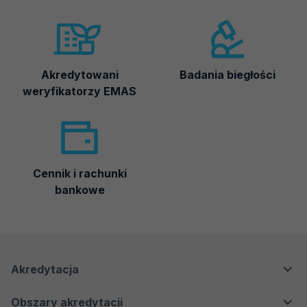
Akredytowani
Badania biegłości
weryfikatorzy EMAS
Cennik i rachunki
bankowe
Menu
Menu
Akredytacja
nawigacyjne
Główne
Dla klientów
Obszary akredytacji