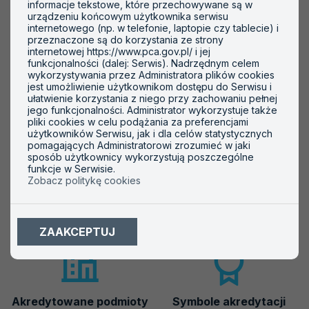
informacje tekstowe, które przechowywane są w
urządzeniu końcowym użytkownika serwisu
-- wybierz --
internetowego (np. w telefonie, laptopie czy tablecie) i
przeznaczone są do korzystania ze strony
Obiekt
internetowej https://www.pca.gov.pl/ i jej
funkcjonalności (dalej: Serwis). Nadrzędnym celem
-- wybierz --
wykorzystywania przez Administratora plików cookies
jest umożliwienie użytkownikom dostępu do Serwisu i
ułatwienie korzystania z niego przy zachowaniu pełnej
SZUKAJ
jego funkcjonalności. Administrator wykorzystuje także
pliki cookies w celu podążania za preferencjami
użytkowników Serwisu, jak i dla celów statystycznych
pomagających Administratorowi zrozumieć w jaki
sposób użytkownicy wykorzystują poszczególne
funkcje w Serwisie.
Zobacz politykę cookies
Ważne informacje
ZAAKCEPTUJ
Akredytowane podmioty
Symbole akredytacji