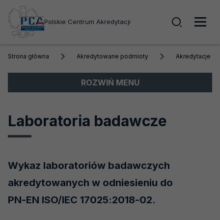
Wyszuk
Polskie Centrum Akredytacji
Men
Strona główna
Akredytowane podmioty
Akredytacje a
głó
Menu
ROZWIŃ MENU
boczne
Akredytacja
Laboratoria badawcze
Obszary akredytacji
Akredytowane podmioty
Wykaz laboratoriów badawczych
Akredytacje aktywne
akredytowanych w odniesieniu do
Biobanki
PN-EN ISO/IEC 17025:2018-02.
Laboratoria badawcze