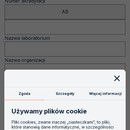
Numer akredytacji
Numer
Akredytacje nieaktywne
akredytacji
AB
Akredytacja krok po kroku
Szkolenia
Nazwa laboratorium
PCA
Nazwa organizacji
Miejscowość
Zgoda
Szczegóły
Więcej informacji
Województwo
Używamy plików cookie
-- wybierz --
Pliki cookies, zwane inaczej „ciasteczkami”, to pliki,
Dziedzina badań
które stanowią dane informatyczne, w szczególności