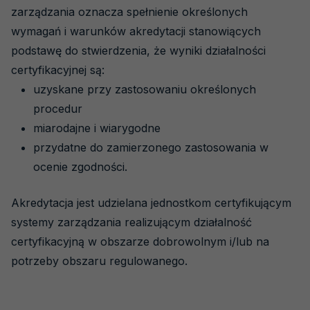
Jednostki certyfikujące systemy
zarządzania oznacza spełnienie określonych
zarządzania
wymagań i warunków akredytacji stanowiących
Jednostki certyfikujące wyroby, procesy i
podstawę do stwierdzenia, że wyniki działalności
usługi
certyfikacyjnej są:
uzyskane przy zastosowaniu określonych
Jednostki inspekcyjne
procedur
Weryfikatorzy środowiskowi EMAS
miarodajne i wiarygodne
Organizatorzy badań biegłości
przydatne do zamierzonego zastosowania w
Producenci materiałów odniesienia
ocenie zgodności.
Biobanki
Akredytacja jest udzielana jednostkom certyfikującym
Jednostki weryfikujące i walidujące
systemy zarządzania realizującym działalność
certyfikacyjną w obszarze dobrowolnym i/lub na
Akredytowane podmioty
potrzeby obszaru regulowanego.
Akredytacja krok po kroku
Szkolenia