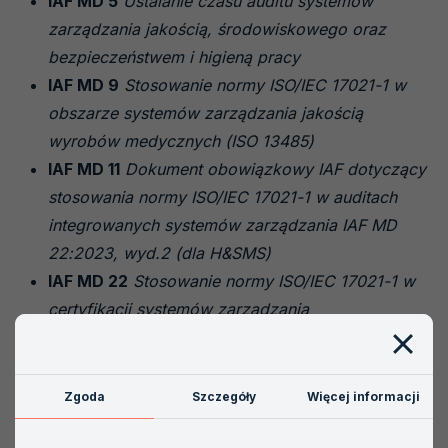
IAF MD 5
Ustalanie czasu auditu systemów
zarządzania jakością, środowiskowego oraz
bezpieczeństwem i higieną pracy
IAF MD 9
Stosowanie normy ISO/IEC 17021-1 w
obszarze systemów zarządzania jakością
wyrobów medycznych (ISO 13485)
IAF MD 11
Dokument obowiązkowy IAF dotyczący
stosowania normy ISO/IEC 17021-1 w auditach
integrowanych systemów zarządzania
IAF MD
22:2023, wyd.2 (dla H&SMS)
IAF MD 22
Stosowanie normy ISO/IEC 17021-1 w
certyfikacji systemów zarządzania
bezpieczeństwem i higieną pracy (SZBHP)
IAF MD 23
Nadzór nad podmiotami działającymi
w imieniu akredytowanych jednostek
Zgoda
Szczegóły
Więcej informacji
certyfikujących systemy zarządzania