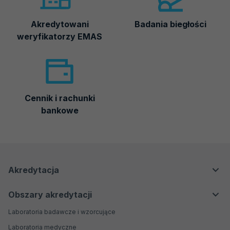
Akredytowani
Badania biegłości
weryfikatorzy EMAS
Cennik i rachunki
bankowe
Menu
Menu
Akredytacja
nawigacyjne
Główne
Dla klientów
Obszary akredytacji
Dla regulatorów
Laboratoria badawcze i wzorcujące
Dla przemysłu i biznesu
Laboratoria medyczne