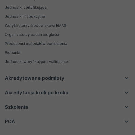
Dla konsumentów
Jednostki certyfikujące
Badania biegłości
Jednostki inspekcyjne
Weryfikatorzy środowiskowi EMAS
Organizatorzy badań biegłości
Producenci materiałów odniesienia
Biobanki
Jednostki weryfikujące i walidujące
Akredytowane podmioty
Akredytacje aktywne
Akredytacja krok po kroku
Akredytacje nieaktywne
Proces akredytacji
Szkolenia
Oferta
PCA
Kontakt
O nas