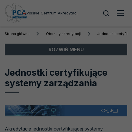
Wyszuk
Polskie Centrum Akredytacji
Men
Strona główna
Obszary akredytacji
Jednostki certyfiku
głó
Menu
ROZWIŃ MENU
boczne
Akredytacja
Jednostki certyfikujące
Obszary akredytacji
systemy zarządzania
Laboratoria badawcze i wzorcujące
Laboratoria medyczne
Jednostki certyfikujące
Jednostki certyfikujące osoby
Akredytacja jednostki certyfikującej systemy