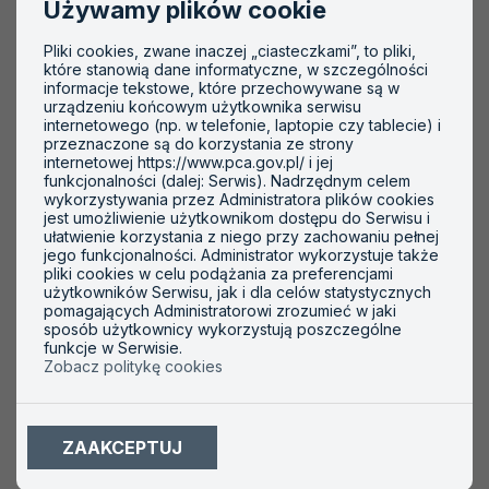
IAF MD 26
Wymagania dotyczące przejścia na
Używamy plików cookie
ISO/IEC 27001:2022
Pliki cookies, zwane inaczej „ciasteczkami”, to pliki,
IAF MD 27
Wymagania dotyczące przejścia na
które stanowią dane informatyczne, w szczególności
informacje tekstowe, które przechowywane są w
ISO 22003-1:2022
urządzeniu końcowym użytkownika serwisu
IAF MD 28
Dokument obowiązkowy IAF
internetowego (np. w telefonie, laptopie czy tablecie) i
przeznaczone są do korzystania ze strony
dotyczący przekazywania danych do IAF
internetowej https://www.pca.gov.pl/ i jej
funkcjonalności (dalej: Serwis). Nadrzędnym celem
Database i ich utrzymywania
wykorzystywania przez Administratora plików cookies
IAF MD 29
Wymagania dotyczące przejścia na
jest umożliwienie użytkownikom dostępu do Serwisu i
ułatwienie korzystania z niego przy zachowaniu pełnej
ISO/IEC 27006-1:2024
jego funkcjonalności. Administrator wykorzystuje także
pliki cookies w celu podążania za preferencjami
EA-7/04 M
Zgodność z prawem jako część
użytkowników Serwisu, jak i dla celów statystycznych
akredytowanej certyfikacji w odniesieniu do ISO
pomagających Administratorowi zrozumieć w jaki
sposób użytkownicy wykorzystują poszczególne
14001:2015
funkcje w Serwisie.
Zobacz politykę cookies
EA-6/02 M
Wytyczne EA dotyczące stosowania
norm ISO/IEC 17065 i ISO/IEC 17021-1 w
odniesieniu do certyfikacji wg normy EN ISO 3834
ZAAKCEPTUJ