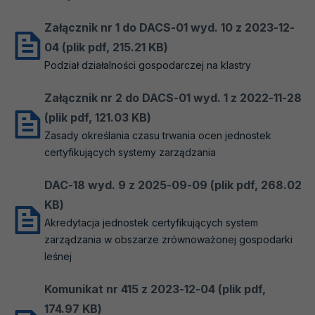
Działania promocyjne
Załącznik nr 1 do DACS-01 wyd. 10 z 2023-12-
eAkredytacja
Otwiera
04 (plik pdf, 215.21 KB)
się
Podział działalności gospodarczej na klastry
Kariera
w
nowej
Kontakt
Załącznik nr 2 do DACS-01 wyd. 1 z 2022-11-28
karcie
(plik pdf, 121.03 KB)
Zasady określania czasu trwania ocen jednostek
certyfikujących systemy zarządzania
DAC-18 wyd. 9 z 2025-09-09 (plik pdf, 268.02
KB)
Akredytacja jednostek certyfikujących system
zarządzania w obszarze zrównoważonej gospodarki
leśnej
Komunikat nr 415 z 2023-12-04 (plik pdf,
174.97 KB)