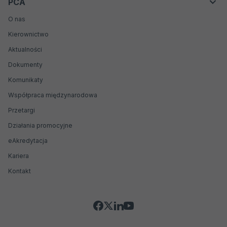
PCA
Kontakt
Producenci materiałów odniesienia
O nas
Biobanki
Kierownictwo
Jednostki weryfikujące i walidujące
Aktualności
Dokumenty
Komunikaty
Współpraca międzynarodowa
Przetargi
Działania promocyjne
Otwiera
eAkredytacja
się
Kariera
w
nowej
Kontakt
karcie
Social