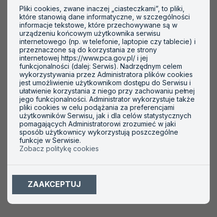
zarządzania w obszarze gospodarki leśnej PEFC
Pliki cookies, zwane inaczej „ciasteczkami”, to pliki,
które stanowią dane informatyczne, w szczególności
Komunikat nr 466 z 2025-10-15 (plik pdf,
informacje tekstowe, które przechowywane są w
urządzeniu końcowym użytkownika serwisu
160.22 KB)
internetowego (np. w telefonie, laptopie czy tablecie) i
przeznaczone są do korzystania ze strony
Komunikat w sprawie akredytacji jednostek
internetowej https://www.pca.gov.pl/ i jej
certyfikujących systemy zarządzania działaniami
funkcjonalności (dalej: Serwis). Nadrzędnym celem
antykorupcyjnymi w odniesieniu do wymagań normy
wykorzystywania przez Administratora plików cookies
jest umożliwienie użytkownikom dostępu do Serwisu i
ISO 37001:2025
ułatwienie korzystania z niego przy zachowaniu pełnej
jego funkcjonalności. Administrator wykorzystuje także
pliki cookies w celu podążania za preferencjami
użytkowników Serwisu, jak i dla celów statystycznych
pomagających Administratorowi zrozumieć w jaki
sposób użytkownicy wykorzystują poszczególne
funkcje w Serwisie.
Formularze dotyczące
Zobacz politykę cookies
jednostek certyfikujących
ZAAKCEPTUJ
systemy zarządzania