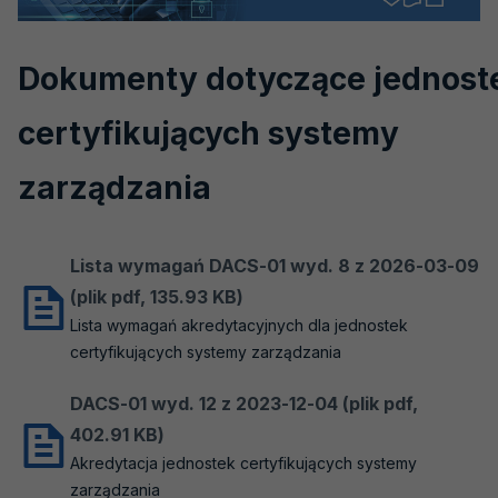
O nas
Kierownictwo
Dokumenty dotyczące jednost
Aktualności
certyfikujących systemy
Dokumenty
zarządzania
PCA
EA
Lista wymagań DACS-01 wyd. 8 z 2026-03-09
IAF
(plik pdf, 135.93 KB)
ILAC
Lista wymagań akredytacyjnych dla jednostek
EURACHEM
certyfikujących systemy zarządzania
Komunikaty
DACS-01 wyd. 12 z 2023-12-04 (plik pdf,
402.91 KB)
Współpraca międzynarodowa
Akredytacja jednostek certyfikujących systemy
Przetargi
zarządzania