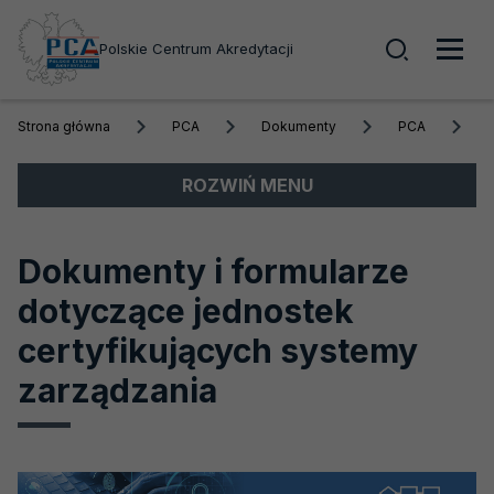
Wyszuk
Polskie Centrum Akredytacji
Men
Strona główna
PCA
Dokumenty
PCA
głó
Menu
ROZWIŃ MENU
boczne
Akredytacja
Dokumenty i formularze
Obszary akredytacji
dotyczące jednostek
Akredytowane podmioty
certyfikujących systemy
Akredytacja krok po kroku
zarządzania
Szkolenia
PCA