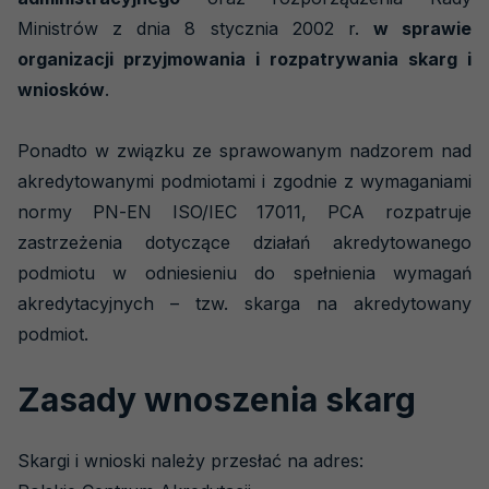
Ministrów z dnia 8 stycznia 2002 r.
w sprawie
Cennik
organizacji przyjmowania i rozpatrywania skarg i
Zdaniem ekspertów
wniosków
.
Dla regulatorów
Ponadto w związku ze sprawowanym nadzorem nad
Dla przemysłu i biznesu
akredytowanymi podmiotami i zgodnie z wymaganiami
normy PN-EN ISO/IEC 17011, PCA rozpatruje
Dla konsumentów
zastrzeżenia dotyczące działań akredytowanego
Badania biegłości
podmiotu w odniesieniu do spełnienia wymagań
akredytacyjnych – tzw. skarga na akredytowany
Obszary akredytacji
podmiot.
Akredytowane podmioty
Zasady wnoszenia skarg
Akredytacja krok po kroku
Szkolenia
Skargi i wnioski należy przesłać na adres:
PCA