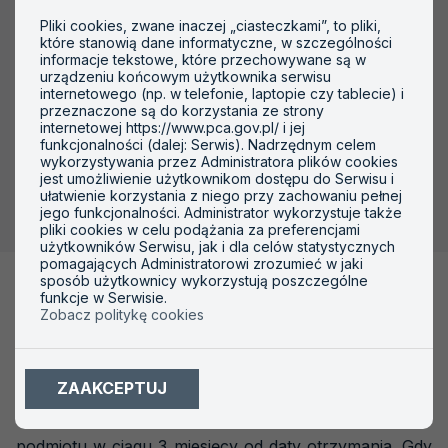
podejmuje kroki mające na celu rozpatrzenie skargi,
Pliki cookies, zwane inaczej „ciasteczkami”, to pliki,
które stanowią dane informatyczne, w szczególności
pod warunkiem, że skarga dotyczy akredytowanej
informacje tekstowe, które przechowywane są w
działalności. W przypadku wątpliwości co do
urządzeniu końcowym użytkownika serwisu
internetowego (np. w telefonie, laptopie czy tablecie) i
spełniania wymagań akredytacyjnych, PCA
przeznaczone są do korzystania ze strony
internetowej https://www.pca.gov.pl/ i jej
przeprowadza ocenę akredytowanego podmiotu w
funkcjonalności (dalej: Serwis). Nadrzędnym celem
ramach nadzoru specjalnego. Dane skarżącego nie są
wykorzystywania przez Administratora plików cookies
jest umożliwienie użytkownikom dostępu do Serwisu i
ujawniane, chyba że skarżący wyrazi na to zgodę.
ułatwienie korzystania z niego przy zachowaniu pełnej
jego funkcjonalności. Administrator wykorzystuje także
pliki cookies w celu podążania za preferencjami
użytkowników Serwisu, jak i dla celów statystycznych
Terminowość
pomagających Administratorowi zrozumieć w jaki
sposób użytkownicy wykorzystują poszczególne
rozpatrywania skarg
funkcje w Serwisie.
Zobacz politykę cookies
Skargi i wnioski dotyczące działalności PCA są
ZAAKCEPTUJ
rozpatrywane w ciągu 1 miesiąca od daty otrzymania,
a skargi dotyczące działalności akredytowanego
podmiotu w ciągu 3 miesięcy od daty otrzymania. Gdy