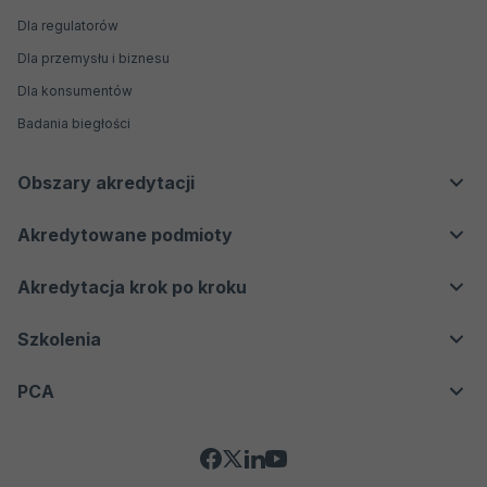
nawigacyjne
Główne
Dla regulatorów
Dla przemysłu i biznesu
Dla konsumentów
Badania biegłości
Obszary akredytacji
Laboratoria badawcze i wzorcujące
Akredytowane podmioty
Laboratoria medyczne
Akredytacje aktywne
Jednostki certyfikujące
Akredytacja krok po kroku
Akredytacje nieaktywne
Jednostki inspekcyjne
Proces akredytacji
Szkolenia
Weryfikatorzy środowiskowi EMAS
Oferta
Organizatorzy badań biegłości
PCA
Kontakt
Producenci materiałów odniesienia
O nas
Biobanki
Social
Kierownictwo
Jednostki weryfikujące i walidujące