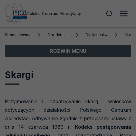
Wyszuk
Polskie Centrum Akredytacji
Men
Strona główna
Akredytacja
Dla klientów
Skargi
głó
Menu
ROZWIŃ MENU
boczne
Akredytacja
Skargi
Dla klientów
Korzyści z akredytacji
Przyjmowanie i rozpatrywanie skarg i wniosków
System akredytacji
dotyczących działalności Polskiego Centrum
Symbole akredytacji
Akredytacji odbywa się zgodnie z przepisami ustawy z
Skargi
dnia 14 czerwca 1960 r.
Kodeks postępowania
Odwołania
administracyjnego
oraz rozporządzenia Rady