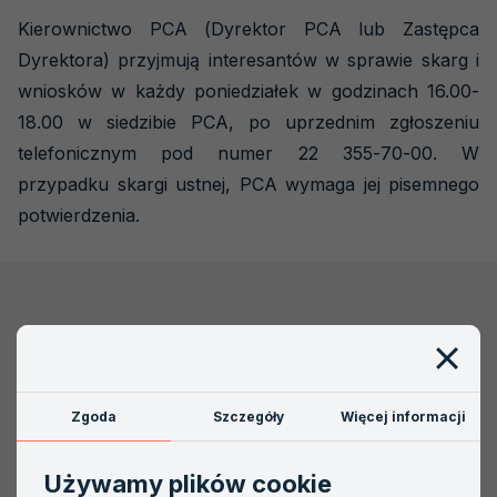
Kierownictwo PCA (Dyrektor PCA lub Zastępca
Dyrektora) przyjmują interesantów w sprawie skarg i
wniosków w każdy poniedziałek w godzinach 16.00-
18.00 w siedzibie PCA, po uprzednim zgłoszeniu
telefonicznym pod numer 22 355-70-00. W
przypadku skargi ustnej, PCA wymaga jej pisemnego
potwierdzenia.
Skarga na akredytowany podmiot powinna zostać
najpierw złożona w tym podmiocie, zanim zostanie
wniesiona do PCA.
Zgoda
Szczegóły
Więcej informacji
W przypadku niezadowalającej odpowiedzi lub braku
Używamy plików cookie
odpowiedzi od akredytowanego podmiotu, PCA