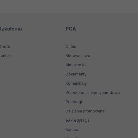
Szkolenia
PCA
Oferta
O nas
Kontakt
Kierownictwo
Aktualności
Dokumenty
Komunikaty
Współpraca międzynarodowa
Przetargi
Działania promocyjne
Otwiera
eAkredytacja
się
Kariera
w
nowej