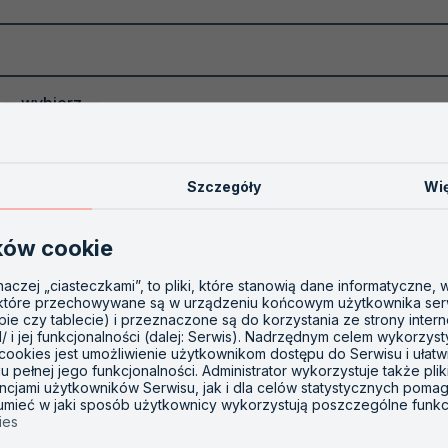
-- wybierz --
Szczegóły
Wię
ków cookie
inaczej „ciasteczkami”, to pliki, które stanowią dane informatyczne,
 które przechowywane są w urządzeniu końcowym użytkownika ser
opie czy tablecie) i przeznaczone są do korzystania ze strony inter
l/ i jej funkcjonalności (dalej: Serwis). Nadrzędnym celem wykorzys
 cookies jest umożliwienie użytkownikom dostępu do Serwisu i ułatw
 pełnej jego funkcjonalności. Administrator wykorzystuje także plik
ncjami użytkowników Serwisu, jak i dla celów statystycznych poma
zumieć w jaki sposób użytkownicy wykorzystują poszczególne funkc
ies