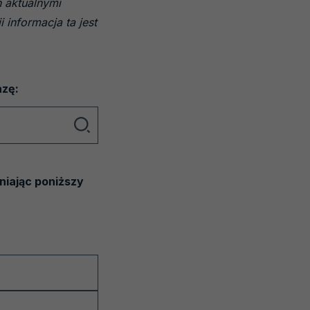
 aktualnymi
 informacja ta jest
azę:
iając poniższy