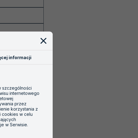
cej informacji
 w szczególności
wisu internetowego
netowej
tywania przez
ienie korzystania z
i cookies w celu
gających
je w Serwisie.