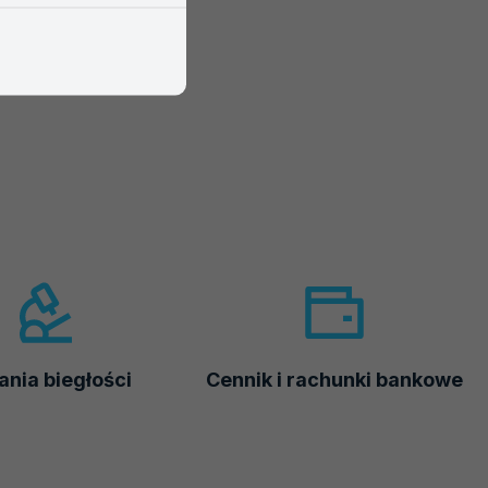
nia biegłości
Cennik i rachunki bankowe