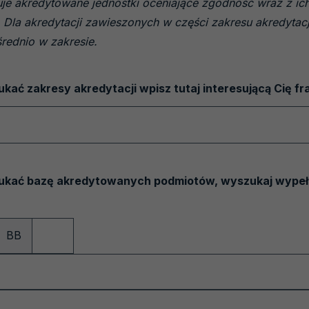
e akredytowane jednostki oceniające zgodność wraz z ich
 Dla akredytacji zawieszonych w części zakresu akredytacji
rednio w zakresie.
kać zakresy akredytacji wpisz tutaj interesującą Cię fr
zukać bazę akredytowanych podmiotów, wyszukaj wypełn
BB