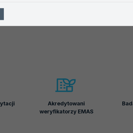
ytacji
Akredytowani
Bada
weryfikatorzy EMAS