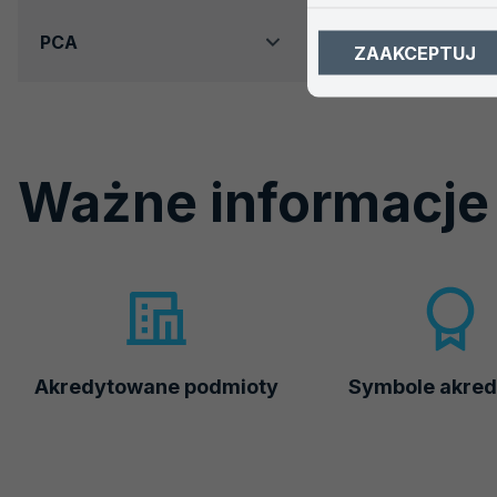
PCA
ZAAKCEPTUJ
Ważne informacje
Akredytowane podmioty
Symbole akred