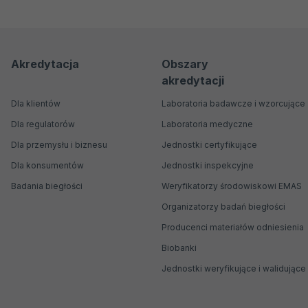
Menu
Menu
Akredytacja
Obszary
akredytacji
nawigacyjne
Główne
Dla klientów
Laboratoria badawcze i wzorcujące
Dla regulatorów
Laboratoria medyczne
Dla przemysłu i biznesu
Jednostki certyfikujące
Dla konsumentów
Jednostki inspekcyjne
Badania biegłości
Weryfikatorzy środowiskowi EMAS
Organizatorzy badań biegłości
Producenci materiałów odniesienia
Biobanki
Jednostki weryfikujące i walidujące