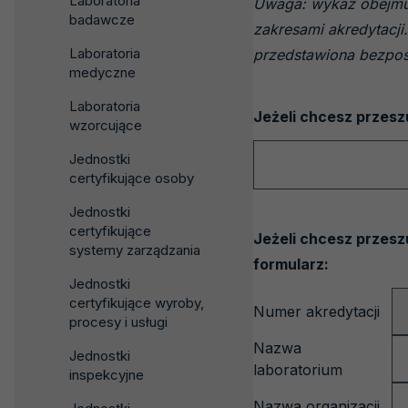
Laboratoria
Uwaga: wykaz obejmuj
badawcze
zakresami akredytacji.
Laboratoria
przedstawiona bezpoś
medyczne
Laboratoria
Jeżeli chcesz przeszu
wzorcujące
Wyszukiwarka
Jednostki
certyfikujące osoby
Jednostki
certyfikujące
Jeżeli chcesz przes
systemy zarządzania
formularz:
Jednostki
certyfikujące wyroby,
Numer akredytacji
Numer
procesy i usługi
akredytacji
Nazwa
Jednostki
laboratorium
inspekcyjne
Nazwa organizacji