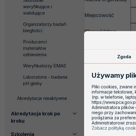
Jednostki
weryfikujące i
walidujące
Miejscowość
Organizatorzy badań
biegłości
Województwo
Producenci
materiałów
odniesienia
Zgoda
SZUKAJ
Weryfikatorzy EMAS
Używamy pli
Laboratoria - badania
pH gleby
Pliki cookies, zwane 
informacje tekstowe,
(np. w telefonie, lapt
Akredytacje nieaktywne
https://www.pca.gov.p
Administratora plików
niego przy zachowaniu
Akredytacja krok po
podążania za prefere
kroku
Administratorowi zro
Zobacz politykę cook
Szkolenia