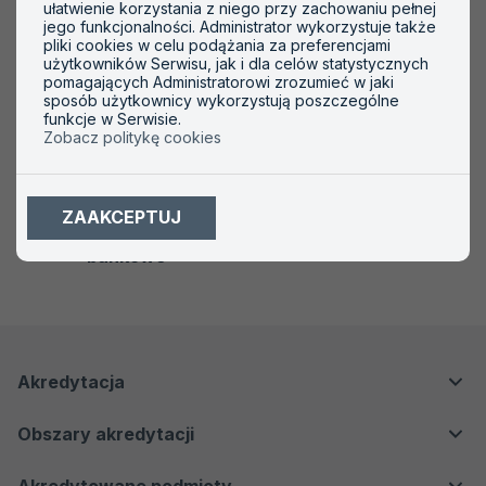
ułatwienie korzystania z niego przy zachowaniu pełnej
jego funkcjonalności. Administrator wykorzystuje także
pliki cookies w celu podążania za preferencjami
użytkowników Serwisu, jak i dla celów statystycznych
Akredytowani
Badania biegłości
pomagających Administratorowi zrozumieć w jaki
weryfikatorzy EMAS
sposób użytkownicy wykorzystują poszczególne
funkcje w Serwisie.
Zobacz politykę cookies
ZAAKCEPTUJ
Cennik i rachunki
bankowe
Menu
Menu
Akredytacja
nawigacyjne
Główne
Dla klientów
Obszary akredytacji
Dla regulatorów
Laboratoria badawcze i wzorcujące
Dla przemysłu i biznesu