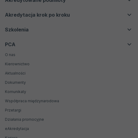
Akredytowane podmioty
Laboratoria medyczne
Dla konsumentów
Akredytacje aktywne
Jednostki certyfikujące
Akredytacja krok po kroku
Badania biegłości
Akredytacje nieaktywne
Jednostki inspekcyjne
Proces akredytacji
Szkolenia
Weryfikatorzy środowiskowi EMAS
Oferta
Organizatorzy badań biegłości
PCA
Kontakt
Producenci materiałów odniesienia
O nas
Biobanki
Kierownictwo
Jednostki weryfikujące i walidujące
Aktualności
Dokumenty
Komunikaty
Współpraca międzynarodowa
Przetargi
Działania promocyjne
Otwiera
eAkredytacja
się
Kariera