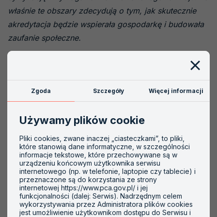
właśnie te obszary zdecydują o tym, jak skutecznie
akredytacja będzie wspierała gospodarkę i budowała
zaufanie społeczne.
Cała rozmowa >> (plik pdf, 328.31 KB)
Zgoda
Szczegóły
Więcej informacji
Używamy plików cookie
Ważne informacje
Pliki cookies, zwane inaczej „ciasteczkami”, to pliki,
które stanowią dane informatyczne, w szczególności
informacje tekstowe, które przechowywane są w
urządzeniu końcowym użytkownika serwisu
internetowego (np. w telefonie, laptopie czy tablecie) i
przeznaczone są do korzystania ze strony
internetowej https://www.pca.gov.pl/ i jej
Akredytowane podmioty
Symbole akredytacji
funkcjonalności (dalej: Serwis). Nadrzędnym celem
wykorzystywania przez Administratora plików cookies
jest umożliwienie użytkownikom dostępu do Serwisu i