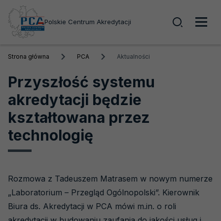
Wyszuk
Polskie Centrum Akredytacji
Men
Strona główna
PCA
Aktualności
głó
Przyszłość systemu
akredytacji będzie
kształtowana przez
technologię
Rozmowa z Tadeuszem Matrasem w nowym numerze
„Laboratorium – Przegląd Ogólnopolski”. Kierownik
Biura ds. Akredytacji w PCA mówi m.in. o roli
akredytacji w budowaniu zaufania do jakości usług i