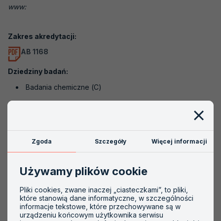
www:
Akredytacje nieaktywne
Akredytacja krok po kroku
Zakres akredytacji:
AB 1168
Szkolenia
Dziedziny badań:
PCA
Badania chemiczne (C)
Badania dotyczące inżynierii środowiska (środowiskowe
i klimatyczne) (G)
Badania właściwości fizycznych (N)
Zgoda
Szczegóły
Więcej informacji
Pobieranie próbek, laboratoria akredytowane do
pobierania próbek (P)
Używamy plików cookie
Pliki cookies, zwane inaczej „ciasteczkami”, to pliki,
Obiekty:
które stanowią dane informatyczne, w szczególności
informacje tekstowe, które przechowywane są w
Powietrze
urządzeniu końcowym użytkownika serwisu