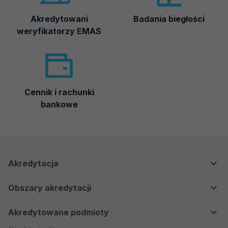
Akredytowani
Badania biegłości
weryfikatorzy EMAS
Cennik i rachunki
bankowe
Menu
Menu
Akredytacja
nawigacyjne
Główne
Dla klientów
Obszary akredytacji
Dla regulatorów
Laboratoria badawcze i wzorcujące
Dla przemysłu i biznesu
Akredytowane podmioty
Laboratoria medyczne
Dla konsumentów