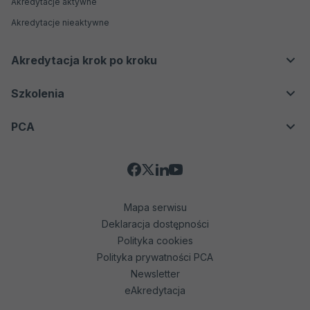
Akredytacje aktywne
Jednostki certyfikujące
Badania biegłości
Akredytacje nieaktywne
Jednostki inspekcyjne
Weryfikatorzy środowiskowi EMAS
Akredytacja krok po kroku
Organizatorzy badań biegłości
Proces akredytacji
Szkolenia
Producenci materiałów odniesienia
Biobanki
Oferta
PCA
Jednostki weryfikujące i walidujące
Kontakt
O nas
Social
Kierownictwo
Aktualności
Media
Mapa serwisu
Dokumenty
Deklaracja dostępności
Komunikaty
Menu
Polityka cookies
Współpraca międzynarodowa
Polityka prywatności PCA
dodatkowe
Newsletter
Przetargi
(stopka)
Otwiera
eAkredytacja
Działania promocyjne
się