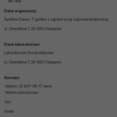
AB 1168
Laboratoria medyczne
Laboratoria wzorcujące
Dane organizacji:
Synthos Dwory 7 spółka z ograniczoną odpowiedzialnością
Jednostki certyfikujące osoby
ul. Chemików 1; 32-600 Oświęcim
Jednostki certyfikujące systemy
zarządzania
Dane laboratorium:
Jednostki certyfikujące wyroby, procesy i
usługi
Laboratorium Środowiskowe
Jednostki inspekcyjne
ul. Chemików 1; 32-600 Oświęcim
Jednostki weryfikujące i walidujące
Kontakt:
Organizatorzy badań biegłości
Telefon:
33 847-38-17 wew:
Producenci materiałów odniesienia
Telefon komórkowy:
Weryfikatorzy EMAS
Fax:
Laboratoria - badania pH gleby
Email: