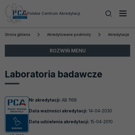
Wyszuk
Polskie Centrum Akredytacji
Men
Strona główna
Akredytowane podmioty
Akredytacje a
głó
Menu
ROZWIŃ MENU
boczne
Akredytacja
Laboratoria badawcze
Obszary akredytacji
Akredytowane podmioty
Nr akredytacji:
AB 1168
Akredytacje aktywne
Data ważności akredytacji:
14-04-2030
Biobanki
Data udzielenia akredytacji:
15-04-2010
Laboratoria badawcze