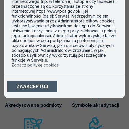
internetowego (np. w telefonie, laptopie czy tablecie) i
Woda do spożycia przez ludzi
przeznaczone są do korzystania ze strony
internetowej https://www.pca.gov.pl/ i jej
Ścieki
funkcjonalności (dalej: Serwis). Nadrzędnym celem
wykorzystywania przez Administratora plików cookies
Środowisko pracy (czynniki szkodliwe i uciążliwe)
jest umożliwienie użytkownikom dostępu do Serwisu i
ułatwienie korzystania z niego przy zachowaniu pełnej
Gazy
jego funkcjonalności. Administrator wykorzystuje także
pliki cookies w celu podążania za preferencjami
użytkowników Serwisu, jak i dla celów statystycznych
pomagających Administratorowi zrozumieć w jaki
sposób użytkownicy wykorzystują poszczególne
funkcje w Serwisie.
Zobacz politykę cookies
Ważne informacje
ZAAKCEPTUJ
Akredytowane podmioty
Symbole akredytacji