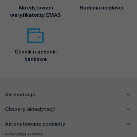
Akredytowani
Badania biegłości
weryfikatorzy EMAS
Cennik i rachunki
bankowe
Menu
Menu
Akredytacja
nawigacyjne
Główne
Dla klientów
Obszary akredytacji
Dla regulatorów
Laboratoria badawcze i wzorcujące
Dla przemysłu i biznesu
Akredytowane podmioty
Laboratoria medyczne
Dla konsumentów
Akredytacje aktywne