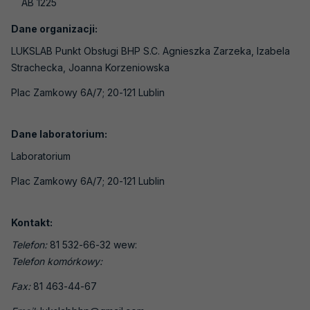
AB 1225
Laboratoria medyczne
Laboratoria wzorcujące
Dane organizacji:
LUKSLAB Punkt Obsługi BHP S.C. Agnieszka Zarzeka, Izabela
Jednostki certyfikujące osoby
Strachecka, Joanna Korzeniowska
Jednostki certyfikujące systemy
Plac Zamkowy 6A/7; 20-121 Lublin
zarządzania
Jednostki certyfikujące wyroby, procesy i
Dane laboratorium:
usługi
Laboratorium
Jednostki inspekcyjne
Plac Zamkowy 6A/7; 20-121 Lublin
Jednostki weryfikujące i walidujące
Organizatorzy badań biegłości
Kontakt:
Producenci materiałów odniesienia
Telefon:
81 532-66-32 wew:
Telefon komórkowy:
Weryfikatorzy EMAS
Fax:
81 463-44-67
Laboratoria - badania pH gleby