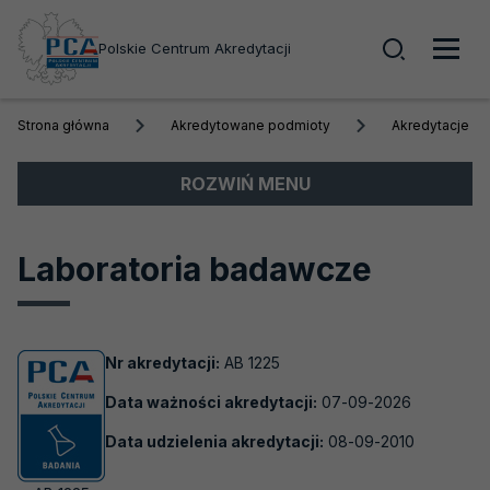
Wyszuk
Polskie Centrum Akredytacji
Men
Strona główna
Akredytowane podmioty
Akredytacje a
głó
Menu
ROZWIŃ MENU
boczne
Akredytacja
Laboratoria badawcze
Obszary akredytacji
Akredytowane podmioty
Nr akredytacji:
AB 1225
Akredytacje aktywne
Data ważności akredytacji:
07-09-2026
Biobanki
Data udzielenia akredytacji:
08-09-2010
Laboratoria badawcze