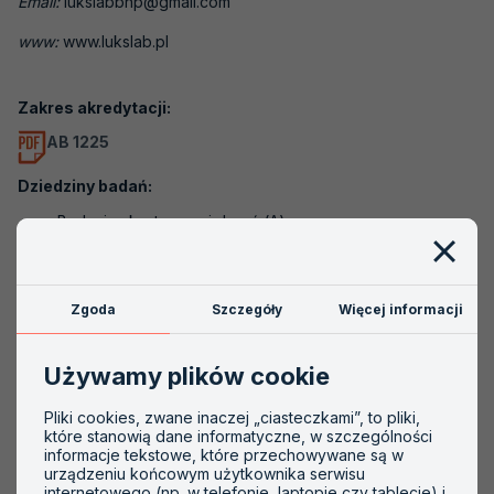
Email:
lukslabbhp@gmail.com
Akredytacje nieaktywne
www:
www.lukslab.pl
Akredytacja krok po kroku
Zakres akredytacji:
Szkolenia
AB 1225
PCA
Dziedziny badań:
Badania akustyczne i drgań (A)
Badania chemiczne (C)
Badania dotyczące inżynierii środowiska (środowiskowe
Zgoda
Szczegóły
Więcej informacji
i klimatyczne) (G)
Badania właściwości fizycznych (N)
Używamy plików cookie
Pobieranie próbek, laboratoria akredytowane do
Pliki cookies, zwane inaczej „ciasteczkami”, to pliki,
pobierania próbek (P)
które stanowią dane informatyczne, w szczególności
informacje tekstowe, które przechowywane są w
urządzeniu końcowym użytkownika serwisu
internetowego (np. w telefonie, laptopie czy tablecie) i