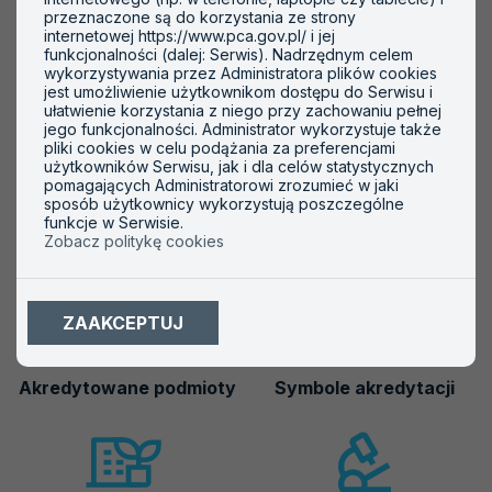
Obiekty:
przeznaczone są do korzystania ze strony
internetowej https://www.pca.gov.pl/ i jej
Środowisko pracy (czynniki szkodliwe i uciążliwe)
funkcjonalności (dalej: Serwis). Nadrzędnym celem
wykorzystywania przez Administratora plików cookies
Środowisko ogólne (czynniki fizyczne)
jest umożliwienie użytkownikom dostępu do Serwisu i
ułatwienie korzystania z niego przy zachowaniu pełnej
Pomieszczenia (warunki środowiskowe)
jego funkcjonalności. Administrator wykorzystuje także
pliki cookies w celu podążania za preferencjami
użytkowników Serwisu, jak i dla celów statystycznych
pomagających Administratorowi zrozumieć w jaki
sposób użytkownicy wykorzystują poszczególne
funkcje w Serwisie.
Ważne informacje
Zobacz politykę cookies
ZAAKCEPTUJ
Akredytowane podmioty
Symbole akredytacji