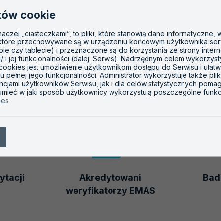
ków cookie
inaczej „ciasteczkami”, to pliki, które stanowią dane informatyczne,
 które przechowywane są w urządzeniu końcowym użytkownika ser
opie czy tablecie) i przeznaczone są do korzystania ze strony inter
l/ i jej funkcjonalności (dalej: Serwis). Nadrzędnym celem wykorzys
 cookies jest umożliwienie użytkownikom dostępu do Serwisu i ułatw
 pełnej jego funkcjonalności. Administrator wykorzystuje także plik
ncjami użytkowników Serwisu, jak i dla celów statystycznych poma
zumieć w jaki sposób użytkownicy wykorzystują poszczególne funkc
ies
ytacji
Akredytowani
Bada
weryfikatorzy EMAS