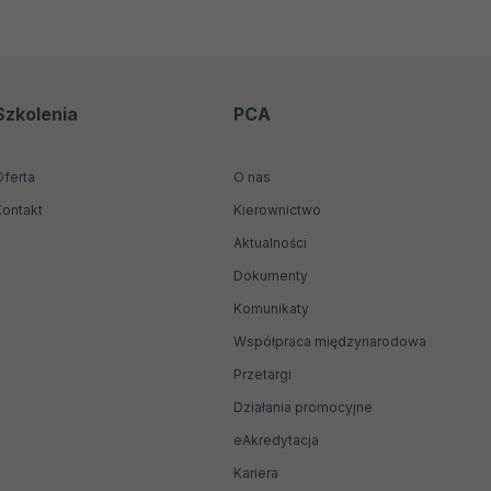
Szkolenia
PCA
Oferta
O nas
Kontakt
Kierownictwo
Aktualności
Dokumenty
Komunikaty
Współpraca międzynarodowa
Przetargi
Działania promocyjne
Otwiera
eAkredytacja
się
Kariera
w