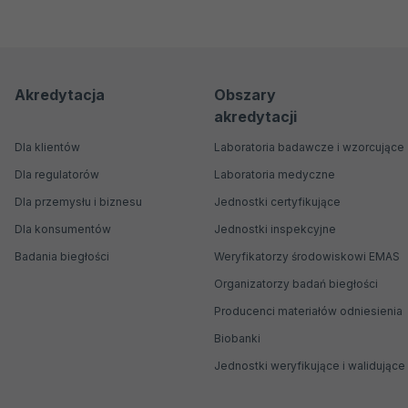
Menu
Menu
Akredytacja
Obszary
akredytacji
nawigacyjne
Główne
Dla klientów
Laboratoria badawcze i wzorcujące
Dla regulatorów
Laboratoria medyczne
Dla przemysłu i biznesu
Jednostki certyfikujące
Dla konsumentów
Jednostki inspekcyjne
Badania biegłości
Weryfikatorzy środowiskowi EMAS
Organizatorzy badań biegłości
Producenci materiałów odniesienia
Biobanki
Jednostki weryfikujące i walidujące