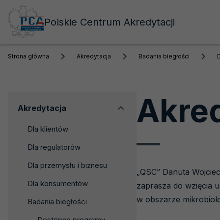
Polskie Centrum Akredytacji
Strona główna
Akredytacja
Badania biegłości
Akred
Menu
Akredytacja
boczne
Dla klientów
Dla regulatorów
Dla przemysłu i biznesu
„QSC” Danuta Wojciec
Dla konsumentów
zaprasza do wzięcia 
w obszarze mikrobiolog
Badania biegłości
Dostępne programy