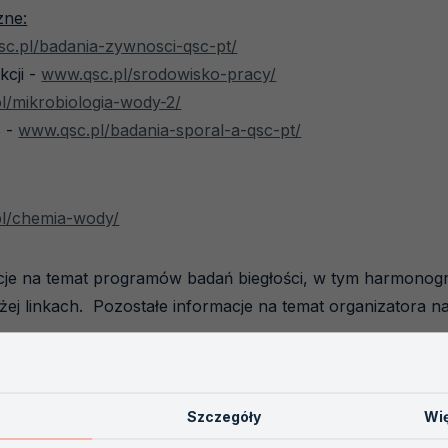
zne:
c.pl/badania-zywnosci-qsc-pt/
kcji -
www.qsc.pl/srodowisko-pracy/
l/mikrobiologia-wody-2/
 -
www.qsc.pl/badania-sporal-a-qsc-pt/
l/chemia-wody/
je na temat programów badań biegłości, w tym harmonogr
j linkach. Pozostałe informacje na temat organizatora na
Szczegóły
Wię