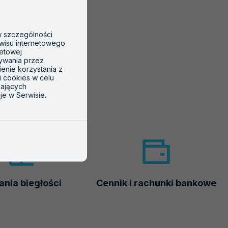
 w szczególności
wisu internetowego
netowej
tywania przez
ienie korzystania z
i cookies w celu
gających
je w Serwisie.
nia biegłości
Cennik i rachunki bankowe