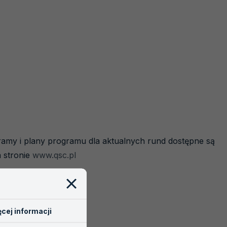
amy i plany programu dla aktualnych rund dostępne są
 stronie
www.qsc.pl
cej informacji