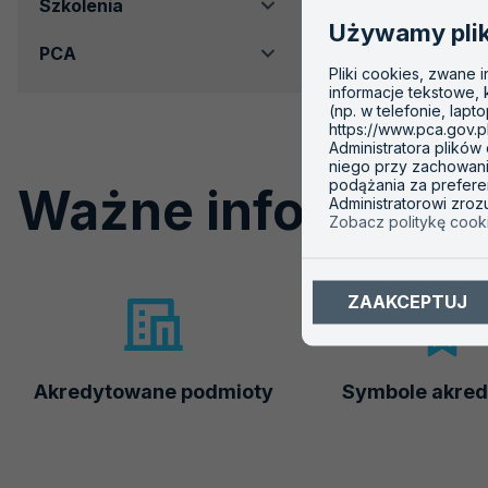
Szkolenia
Używamy pli
PCA
Pliki cookies, zwane 
informacje tekstowe,
(np. w telefonie, lapt
https://www.pca.gov.p
Administratora plików
niego przy zachowaniu
podążania za prefere
Ważne informacje
Administratorowi zro
Zobacz politykę cook
ZAAKCEPTUJ
Akredytowane podmioty
Symbole akred