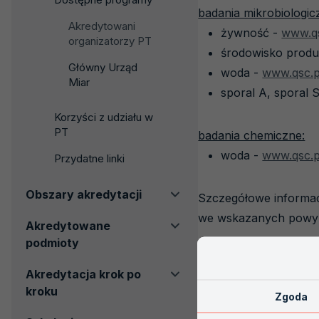
badania mikrobiologic
Akredytowani
żywność -
www.qs
organizatorzy PT
środowisko produ
Główny Urząd
woda -
www.qsc.p
Miar
sporal A, sporal S
Korzyści z udziału w
PT
badania chemiczne:
woda -
www.qsc.p
Przydatne linki
Obszary akredytacji
Szczegółowe informac
we wskazanych powyże
Akredytowane
podmioty
Akredytacja krok po
kroku
Zgoda