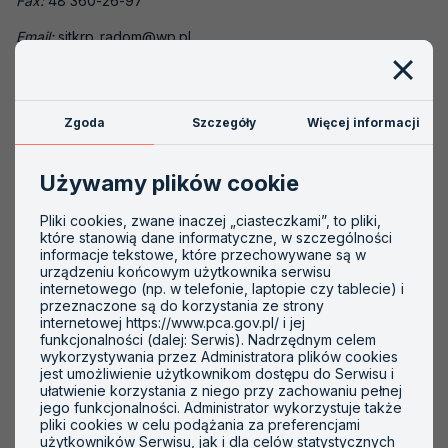
Fax:
48 360-26-97
Akredytacje nieaktywne
Email:
sitkrp_radom@wp.pl
Akredytacja krok po kroku
www:
www.sitkrpradom.pl
Szkolenia
Zgoda
Szczegóły
Więcej informacji
Zakres akredytacji:
PCA
AC 189
Używamy plików cookie
Rodzaj certyfikowanych osób:
Pliki cookies, zwane inaczej „ciasteczkami”, to pliki,
Rzeczoznawcy samochodowi
które stanowią dane informatyczne, w szczególności
informacje tekstowe, które przechowywane są w
urządzeniu końcowym użytkownika serwisu
internetowego (np. w telefonie, laptopie czy tablecie) i
przeznaczone są do korzystania ze strony
internetowej https://www.pca.gov.pl/ i jej
funkcjonalności (dalej: Serwis). Nadrzędnym celem
Ważne informacje
wykorzystywania przez Administratora plików cookies
jest umożliwienie użytkownikom dostępu do Serwisu i
ułatwienie korzystania z niego przy zachowaniu pełnej
jego funkcjonalności. Administrator wykorzystuje także
pliki cookies w celu podążania za preferencjami
użytkowników Serwisu, jak i dla celów statystycznych