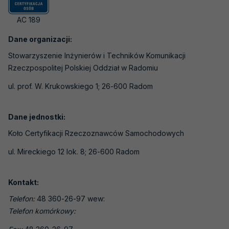
Laboratoria medyczne
AC 189
Laboratoria wzorcujące
Dane organizacji:
Jednostki certyfikujące osoby
Stowarzyszenie Inżynierów i Techników Komunikacji
Jednostki certyfikujące systemy
Rzeczpospolitej Polskiej Oddział w Radomiu
zarządzania
ul. prof. W. Krukowskiego 1; 26-600 Radom
Jednostki certyfikujące wyroby, procesy i
usługi
Dane jednostki:
Jednostki inspekcyjne
Koło Certyfikacji Rzeczoznawców Samochodowych
Jednostki weryfikujące i walidujące
ul. Mireckiego 12 lok. 8; 26-600 Radom
Organizatorzy badań biegłości
Producenci materiałów odniesienia
Kontakt:
Weryfikatorzy EMAS
Telefon:
48 360-26-97 wew:
Telefon komórkowy:
Laboratoria - badania pH gleby