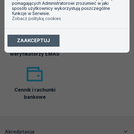
pomagających Administratorowi zrozumieć w jaki
sposób użytkownicy wykorzystują poszczególne
Akredytowane podmioty
Symbole akredytacji
funkcje w Serwisie.
Zobacz politykę cookies
ZAAKCEPTUJ
Akredytowani
Badania biegłości
weryfikatorzy EMAS
Cennik i rachunki
bankowe
Menu
Menu
Akredytacja