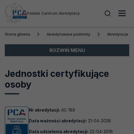
Wyszuk
Polskie Centrum Akredytacji
Men
Strona główna
Akredytowane podmioty
Akredytacje a
głó
Menu
ROZWIŃ MENU
boczne
Akredytacja
Jednostki certyfikujące
Obszary akredytacji
osoby
Akredytowane podmioty
Akredytacje aktywne
Nr akredytacji:
AC 189
Biobanki
Data ważności akredytacji:
21-04-2028
Laboratoria badawcze
Data udzielenia akredytacji:
22-04-2016