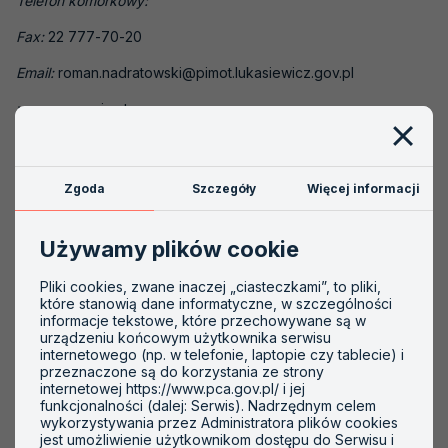
Telefon komórkowy:
Akredytacje nieaktywne
Fax:
22 777-70-20
Akredytacja krok po kroku
Email:
roman.nadratowski@pimot.lukasiewicz.gov.pl
Szkolenia
www:
www.pimot.eu
PCA
Zakres akredytacji:
Zgoda
Szczegóły
Więcej informacji
AC 001
Program certyfikacji:
Używamy plików cookie
certyfikacja zgodności wyrobów kod ICS: 43.160, 43.180,
Pliki cookies, zwane inaczej „ciasteczkami”, to pliki,
które stanowią dane informatyczne, w szczególności
certyfikacja na znaki zgodności kod ICS: 43.040.50,
informacje tekstowe, które przechowywane są w
43.040.70, 43.040.99, 43.080, 55.180
urządzeniu końcowym użytkownika serwisu
internetowego (np. w telefonie, laptopie czy tablecie) i
certyfikacja jakości biokomponentów
przeznaczone są do korzystania ze strony
internetowej https://www.pca.gov.pl/ i jej
funkcjonalności (dalej: Serwis). Nadrzędnym celem
wykorzystywania przez Administratora plików cookies
jest umożliwienie użytkownikom dostępu do Serwisu i