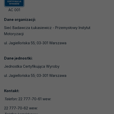
Laboratoria medyczne
AC 001
Laboratoria wzorcujące
Dane organizacji:
Jednostki certyfikujące osoby
Sieć Badawcza Łukasiewicz - Przemysłowy Instytut
Jednostki certyfikujące systemy
Motoryzacji
zarządzania
ul. Jagiellońska 55; 03-301 Warszawa
Jednostki certyfikujące wyroby, procesy i
usługi
Dane jednostki:
Jednostki inspekcyjne
Jednostka Certyfikująca Wyroby
Jednostki weryfikujące i walidujące
ul. Jagiellońska 55; 03-301 Warszawa
Organizatorzy badań biegłości
Producenci materiałów odniesienia
Kontakt:
Weryfikatorzy EMAS
Telefon:
22 777-70-61 wew:
Laboratoria - badania pH gleby
22 777-70-62 wew: