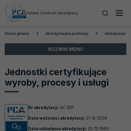
Wyszuk
Polskie Centrum Akredytacji
Men
Strona główna
Akredytowane podmioty
Akredytacje a
głó
Menu
ROZWIŃ MENU
boczne
Akredytacja
Jednostki certyfikujące
Obszary akredytacji
wyroby, procesy i usługi
Akredytowane podmioty
Akredytacje aktywne
Nr akredytacji:
AC 001
Biobanki
Data ważności akredytacji:
21-12-2026
Laboratoria badawcze
Data udzielenia akredytacji:
22-12-1993