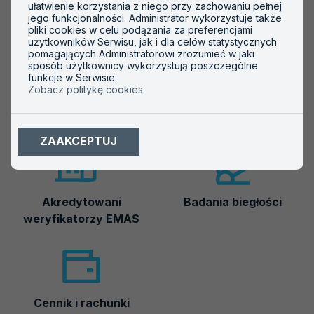
ułatwienie korzystania z niego przy zachowaniu pełnej
jego funkcjonalności. Administrator wykorzystuje także
Ważne informacje
pliki cookies w celu podążania za preferencjami
użytkowników Serwisu, jak i dla celów statystycznych
pomagających Administratorowi zrozumieć w jaki
sposób użytkownicy wykorzystują poszczególne
funkcje w Serwisie.
Zobacz politykę cookies
Akredytowane podmioty
Symbole akredytacji
ZAAKCEPTUJ
Akredytowani
Badania biegłości
weryfikatorzy EMAS
Cennik i rachunki