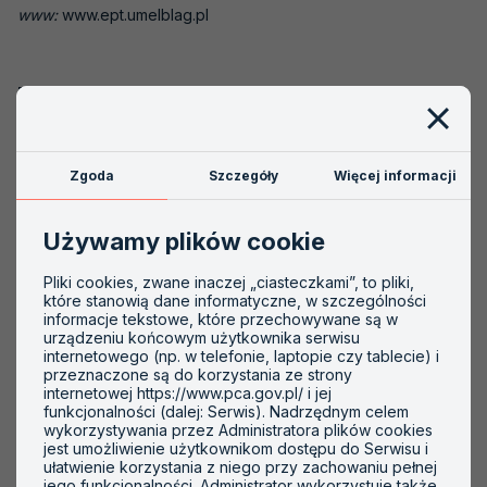
www:
www.ept.umelblag.pl
Akredytacje nieaktywne
Akredytacja krok po kroku
Dziedziny badań:
Szkolenia
Badania chemiczne (C)
PCA
Badania właściwości fizycznych (N)
Zgoda
Szczegóły
Więcej informacji
Obiekty:
Używamy plików cookie
Woda
Pliki cookies, zwane inaczej „ciasteczkami”, to pliki,
które stanowią dane informatyczne, w szczególności
Woda do spożycia przez ludzi
informacje tekstowe, które przechowywane są w
urządzeniu końcowym użytkownika serwisu
Ścieki
internetowego (np. w telefonie, laptopie czy tablecie) i
przeznaczone są do korzystania ze strony
internetowej https://www.pca.gov.pl/ i jej
funkcjonalności (dalej: Serwis). Nadrzędnym celem
wykorzystywania przez Administratora plików cookies
jest umożliwienie użytkownikom dostępu do Serwisu i
Ważne informacje
ułatwienie korzystania z niego przy zachowaniu pełnej
jego funkcjonalności. Administrator wykorzystuje także