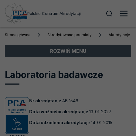
Wyszuk
Polskie Centrum Akredytacji
Men
Strona główna
Akredytowane podmioty
Akredytacje a
głó
Menu
ROZWIŃ MENU
boczne
Akredytacja
Laboratoria badawcze
Obszary akredytacji
Akredytowane podmioty
Nr akredytacji:
AB 1546
Akredytacje aktywne
Data ważności akredytacji:
13-01-2027
Biobanki
Data udzielenia akredytacji:
14-01-2015
Laboratoria badawcze