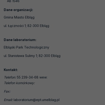
AB 1546
Laboratoria medyczne
Laboratoria wzorcujące
Dane organizacji:
Gmina Miasto Elbląg
Jednostki certyfikujące osoby
ul. Łączności 1; 82-300 Elbląg
Jednostki certyfikujące systemy
zarządzania
Dane laboratorium:
Jednostki certyfikujące wyroby, procesy i
usługi
Elbląski Park Technologiczny
Jednostki inspekcyjne
ul. Stanisława Sulimy 1; 82-300 Elbląg
Jednostki weryfikujące i walidujące
Kontakt:
Organizatorzy badań biegłości
Telefon:
55 239-34-68 wew:
Producenci materiałów odniesienia
Telefon komórkowy:
Weryfikatorzy EMAS
Fax:
Laboratoria - badania pH gleby
Email:
laboratorium@ept.umelblag.pl