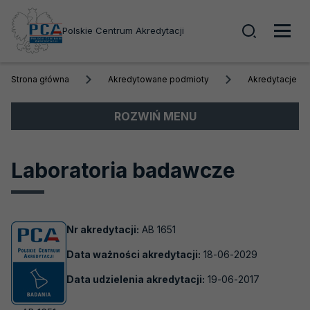
Wyszuk
Polskie Centrum Akredytacji
Men
Strona główna
Akredytowane podmioty
Akredytacje a
głó
Menu
ROZWIŃ MENU
boczne
Akredytacja
Laboratoria badawcze
Obszary akredytacji
Akredytowane podmioty
Nr akredytacji:
AB 1651
Akredytacje aktywne
Data ważności akredytacji:
18-06-2029
Biobanki
Data udzielenia akredytacji:
19-06-2017
Laboratoria badawcze