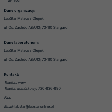
AB 1651
Laboratoria medyczne
Laboratoria wzorcujące
Dane organizacji:
LabStar Mateusz Olejnik
Jednostki certyfikujące osoby
ul. Os. Zachód A8/U13; 73-110 Stargard
Jednostki certyfikujące systemy
zarządzania
Dane laboratorium:
Jednostki certyfikujące wyroby, procesy i
usługi
LabStar Mateusz Olejnik
Jednostki inspekcyjne
ul. Os. Zachód A8/U13; 73-110 Stargard
Jednostki weryfikujące i walidujące
Kontakt:
Organizatorzy badań biegłości
Telefon:
wew:
Producenci materiałów odniesienia
Telefon komórkowy:
720-836-890
Weryfikatorzy EMAS
Fax:
Laboratoria - badania pH gleby
Email:
labstar@labstaronline.pl