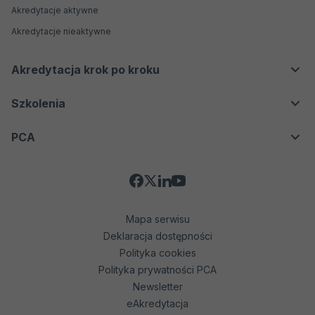
Dla konsumentów
Akredytacje aktywne
Jednostki certyfikujące
Badania biegłości
Akredytacje nieaktywne
Jednostki inspekcyjne
Weryfikatorzy środowiskowi EMAS
Akredytacja krok po kroku
Organizatorzy badań biegłości
Proces akredytacji
Szkolenia
Producenci materiałów odniesienia
Biobanki
Oferta
PCA
Jednostki weryfikujące i walidujące
Kontakt
O nas
Social
Kierownictwo
Aktualności
Media
Mapa serwisu
Dokumenty
Deklaracja dostępności
Komunikaty
Menu
Polityka cookies
Współpraca międzynarodowa
Polityka prywatności PCA
dodatkowe
Newsletter
Przetargi
(stopka)
Otwiera
eAkredytacja
Działania promocyjne