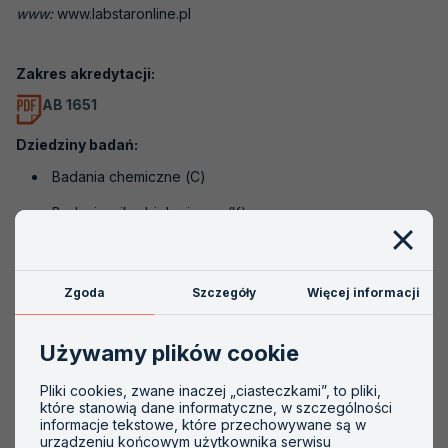
www:
www.labstaronline.pl
Akredytacje nieaktywne
Akredytacja krok po kroku
Zakres akredytacji:
AB 1651
Szkolenia
Dziedziny badań:
PCA
Badania chemiczne (C)
Badania mikrobiologiczne (K)
Badania właściwości fizycznych (N)
Pobieranie próbek, laboratoria akredytowane do
Zgoda
Szczegóły
Więcej informacji
pobierania próbek (P)
Badania sensoryczne (Q)
Używamy plików cookie
Pliki cookies, zwane inaczej „ciasteczkami”, to pliki,
Obiekty:
które stanowią dane informatyczne, w szczególności
informacje tekstowe, które przechowywane są w
Woda
urządzeniu końcowym użytkownika serwisu