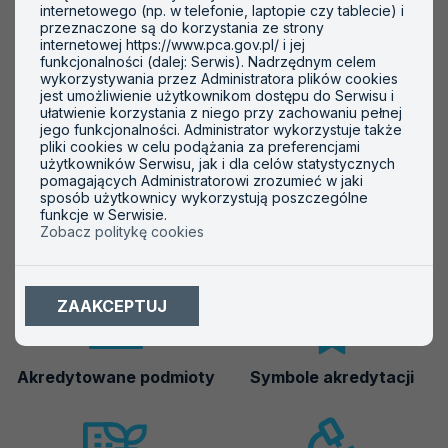
internetowego (np. w telefonie, laptopie czy tablecie) i
Woda do spożycia przez ludzi
przeznaczone są do korzystania ze strony
internetowej https://www.pca.gov.pl/ i jej
Ścieki
funkcjonalności (dalej: Serwis). Nadrzędnym celem
wykorzystywania przez Administratora plików cookies
Gleba, grunty, skały
jest umożliwienie użytkownikom dostępu do Serwisu i
ułatwienie korzystania z niego przy zachowaniu pełnej
Osady, odpady
jego funkcjonalności. Administrator wykorzystuje także
pliki cookies w celu podążania za preferencjami
użytkowników Serwisu, jak i dla celów statystycznych
pomagających Administratorowi zrozumieć w jaki
sposób użytkownicy wykorzystują poszczególne
funkcje w Serwisie.
Zobacz politykę cookies
Ważne informacje
ZAAKCEPTUJ
Akredytowane podmioty
Symbole akredytacji