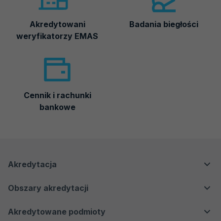
Akredytowani
Badania biegłości
weryfikatorzy EMAS
Cennik i rachunki
bankowe
Menu
Menu
Akredytacja
nawigacyjne
Główne
Dla klientów
Obszary akredytacji
Dla regulatorów
Laboratoria badawcze i wzorcujące
Dla przemysłu i biznesu
Akredytowane podmioty
Laboratoria medyczne