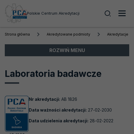
Wyszuk
Polskie Centrum Akredytacji
Men
Strona główna
Akredytowane podmioty
Akredytacje a
głó
Menu
ROZWIŃ MENU
boczne
Akredytacja
Laboratoria badawcze
Obszary akredytacji
Akredytowane podmioty
Nr akredytacji:
AB 1826
Akredytacje aktywne
Data ważności akredytacji:
27-02-2030
Biobanki
Data udzielenia akredytacji:
28-02-2022
Laboratoria badawcze