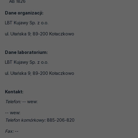
AB 1826
Laboratoria medyczne
Laboratoria wzorcujące
Dane organizacji:
LBT Kujawy Sp. z o.o.
Jednostki certyfikujące osoby
ul. Ułańska 9; 89-200 Kołaczkowo
Jednostki certyfikujące systemy
zarządzania
Dane laboratorium:
Jednostki certyfikujące wyroby, procesy i
usługi
LBT Kujawy Sp. z o.o.
Jednostki inspekcyjne
ul. Ułańska 9; 89-200 Kołaczkowo
Jednostki weryfikujące i walidujące
Kontakt:
Organizatorzy badań biegłości
Telefon:
-- wew:
Producenci materiałów odniesienia
-- wew:
Weryfikatorzy EMAS
Telefon komórkowy:
885-206-820
Laboratoria - badania pH gleby
Fax:
--