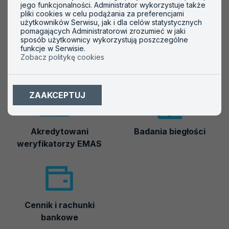
Ważne informacje
jego funkcjonalności. Administrator wykorzystuje także
pliki cookies w celu podążania za preferencjami
użytkowników Serwisu, jak i dla celów statystycznych
pomagających Administratorowi zrozumieć w jaki
sposób użytkownicy wykorzystują poszczególne
funkcje w Serwisie.
Zobacz politykę cookies
Akredytowane podmioty
Symbole akredytacji
ZAAKCEPTUJ
Akredytowani
Badania biegłości
weryfikatorzy EMAS
Cennik i rachunki
bankowe