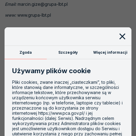
Email:
marcin.gize@grupa-lbt.pl
Akredytacje nieaktywne
www:
www.grupa-lbt.pl
Akredytacja krok po kroku
Szkolenia
Zakres akredytacji:
AB 1826
PCA
Zgoda
Szczegóły
Więcej informacji
Dziedziny badań:
Badania mechaniczne, badania metalograficzne (J)
Używamy plików cookie
Badania właściwości fizycznych (N)
Pliki cookies, zwane inaczej „ciasteczkami”, to pliki,
które stanowią dane informatyczne, w szczególności
Obiekty:
informacje tekstowe, które przechowywane są w
urządzeniu końcowym użytkownika serwisu
Wyroby, materiały, obiekty budowlane
internetowego (np. w telefonie, laptopie czy tablecie) i
przeznaczone są do korzystania ze strony
internetowej https://www.pca.gov.pl/ i jej
funkcjonalności (dalej: Serwis). Nadrzędnym celem
wykorzystywania przez Administratora plików cookies
jest umożliwienie użytkownikom dostępu do Serwisu i
ułatwienie korzystania z niego przy zachowaniu pełnej