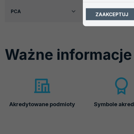
PCA
ZAAKCEPTUJ
Ważne informacje
Akredytowane podmioty
Symbole akred