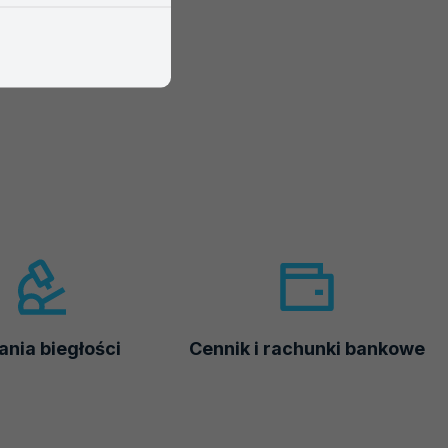
nia biegłości
Cennik i rachunki bankowe