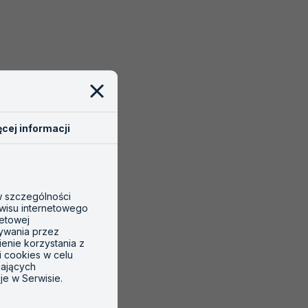
cej informacji
 w szczególności
wisu internetowego
netowej
tywania przez
ienie korzystania z
i cookies w celu
gających
je w Serwisie.