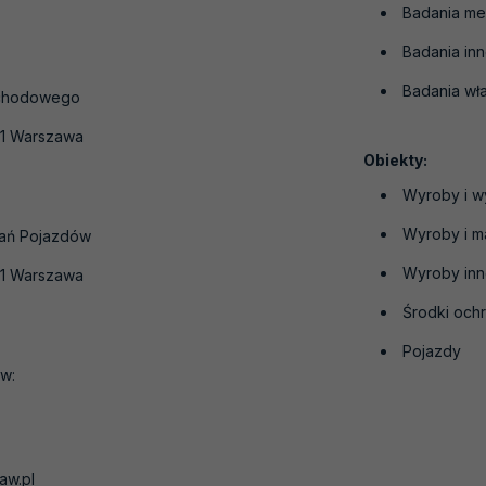
Badania me
Badania in
Badania wła
mochodowego
301 Warszawa
Obiekty:
Wyroby i w
Wyroby i ma
dań Pojazdów
Wyroby in
301 Warszawa
Środki ochr
Pojazdy
w:
aw.pl