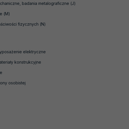
chaniczne, badania metalograficzne (J)
ne (M)
ściwości fizycznych (N)
yposażenie elektryczne
teriały konstrukcyjne
ne
ony osobistej