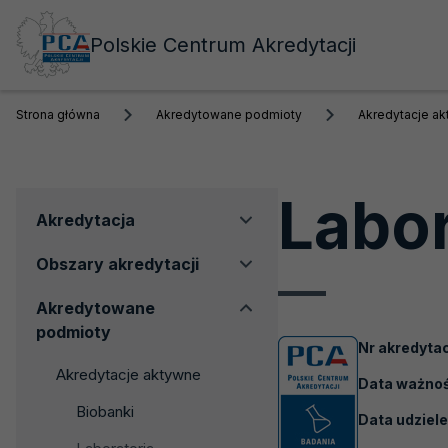
Polskie Centrum Akredytacji
Strona główna
Akredytowane podmioty
Akredytacje a
Labo
Menu
Akredytacja
boczne
Obszary akredytacji
Akredytowane
podmioty
Nr akredytac
Akredytacje aktywne
Data ważnośc
Biobanki
Data udziele