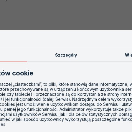
Szczegóły
Wię
ków cookie
inaczej „ciasteczkami”, to pliki, które stanowią dane informatyczne,
 które przechowywane są w urządzeniu końcowym użytkownika ser
opie czy tablecie) i przeznaczone są do korzystania ze strony inter
l/ i jej funkcjonalności (dalej: Serwis). Nadrzędnym celem wykorzys
 cookies jest umożliwienie użytkownikom dostępu do Serwisu i ułatw
 pełnej jego funkcjonalności. Administrator wykorzystuje także plik
ncjami użytkowników Serwisu, jak i dla celów statystycznych poma
zumieć w jaki sposób użytkownicy wykorzystują poszczególne funkc
ies