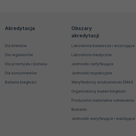
Menu
Menu
Akredytacja
Obszary
akredytacji
nawigacyjne
Główne
Dla klientów
Laboratoria badawcze i wzorcujące
Dla regulatorów
Laboratoria medyczne
Dla przemysłu i biznesu
Jednostki certyfikujące
Dla konsumentów
Jednostki inspekcyjne
Badania biegłości
Weryfikatorzy środowiskowi EMAS
Organizatorzy badań biegłości
Producenci materiałów odniesienia
Biobanki
Jednostki weryfikujące i walidujące