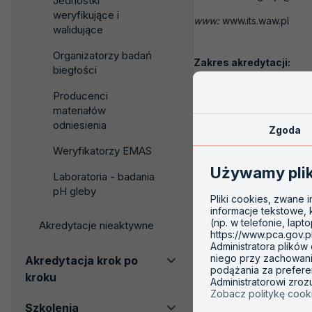
Jednostki
weryfikujące i
www:
www.its.waw.pl
walidujące
Organizatorzy badań
Zakres akredytacji:
biegłości
AB 503
Producenci
materiałów
odniesienia
Zgoda
Weryfikatorzy EMAS
Używamy pli
Laboratoria - badania
pH gleby
Pliki cookies, zwane 
informacje tekstowe,
(np. w telefonie, lapt
Akredytacje nieaktywne
https://www.pca.gov.p
Administratora plików
niego przy zachowaniu
Akredytacja krok po
podążania za prefere
kroku
Administratorowi zro
Zobacz politykę cook
Szkolenia