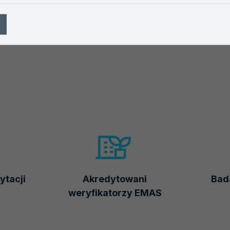
ytacji
Akredytowani
Bada
weryfikatorzy EMAS