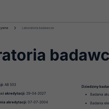
ktywne
Laboratoria badawcze
ratoria badaw
ji:
AB 503
Dziedziny bada
i akredytacji:
29-04-2027
Badania aku
nia akredytacji:
07-07-2004
Badania ele