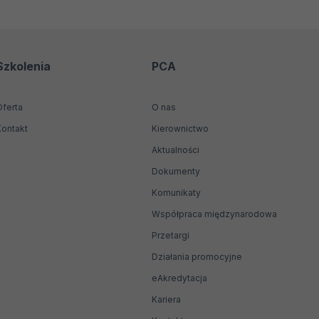
Szkolenia
PCA
Oferta
O nas
Kontakt
Kierownictwo
Aktualności
Dokumenty
Komunikaty
Współpraca międzynarodowa
Przetargi
Działania promocyjne
Otwiera
eAkredytacja
się
Kariera
w
nowej