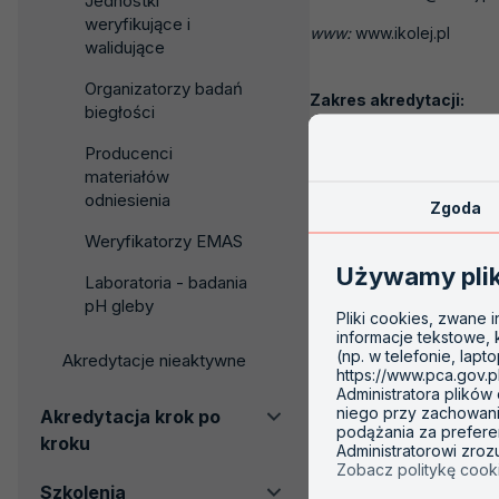
Jednostki
weryfikujące i
www:
www.ikolej.pl
walidujące
Organizatorzy badań
Zakres akredytacji:
biegłości
AB 742
Producenci
materiałów
odniesienia
Zgoda
Weryfikatorzy EMAS
Używamy pli
Laboratoria - badania
pH gleby
Pliki cookies, zwane 
informacje tekstowe,
(np. w telefonie, lapt
Akredytacje nieaktywne
https://www.pca.gov.p
Administratora plików
niego przy zachowaniu
Akredytacja krok po
podążania za prefere
kroku
Administratorowi zro
Zobacz politykę cook
Szkolenia