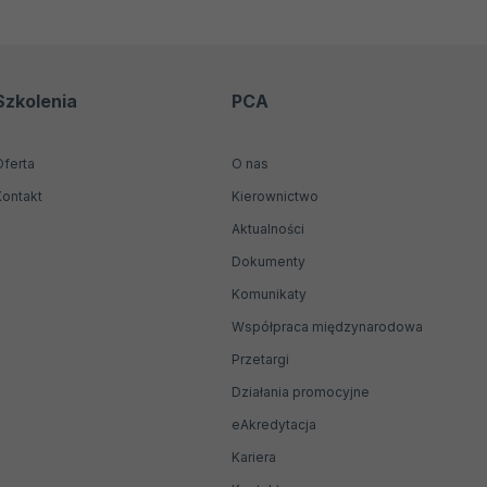
Szkolenia
PCA
Oferta
O nas
Kontakt
Kierownictwo
Aktualności
Dokumenty
Komunikaty
Współpraca międzynarodowa
Przetargi
Działania promocyjne
Otwiera
eAkredytacja
się
Kariera
w
nowej