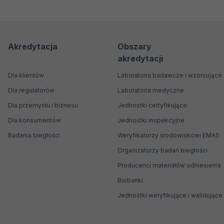
Menu
Menu
Akredytacja
Obszary
akredytacji
nawigacyjne
Główne
Dla klientów
Laboratoria badawcze i wzorcujące
Dla regulatorów
Laboratoria medyczne
Dla przemysłu i biznesu
Jednostki certyfikujące
Dla konsumentów
Jednostki inspekcyjne
Badania biegłości
Weryfikatorzy środowiskowi EMAS
Organizatorzy badań biegłości
Producenci materiałów odniesienia
Biobanki
Jednostki weryfikujące i walidujące