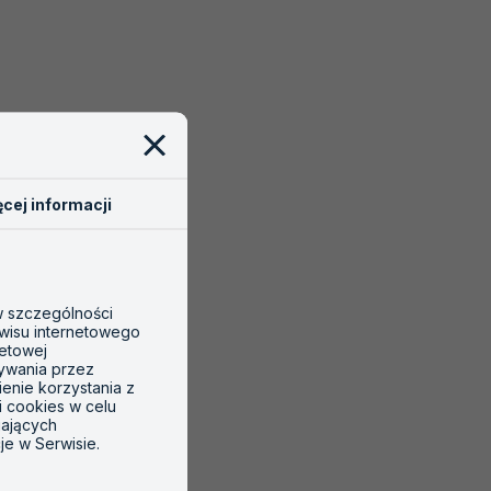
cej informacji
 w szczególności
wisu internetowego
netowej
tywania przez
ienie korzystania z
i cookies w celu
gających
je w Serwisie.