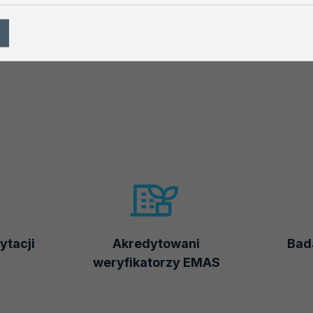
ytacji
Akredytowani
Bada
weryfikatorzy EMAS