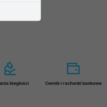
nia biegłości
Cennik i rachunki bankowe