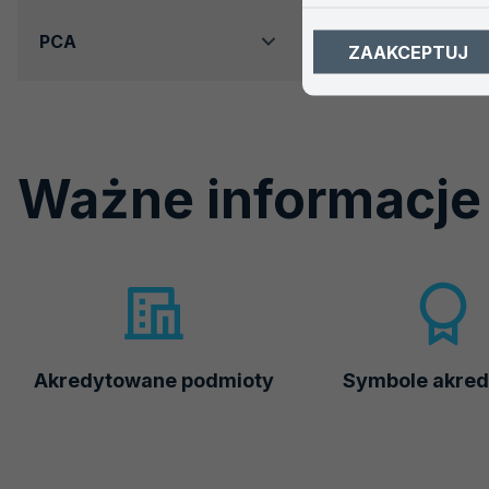
PCA
ZAAKCEPTUJ
Ważne informacje
Akredytowane podmioty
Symbole akred