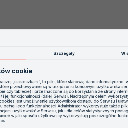
Szczegóły
Wię
ków cookie
inaczej „ciasteczkami”, to pliki, które stanowią dane informatyczne,
 które przechowywane są w urządzeniu końcowym użytkownika ser
opie czy tablecie) i przeznaczone są do korzystania ze strony inter
l/ i jej funkcjonalności (dalej: Serwis). Nadrzędnym celem wykorzys
 cookies jest umożliwienie użytkownikom dostępu do Serwisu i ułatw
 pełnej jego funkcjonalności. Administrator wykorzystuje także plik
ncjami użytkowników Serwisu, jak i dla celów statystycznych poma
zumieć w jaki sposób użytkownicy wykorzystują poszczególne funkc
ies