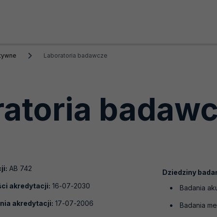
ktywne
Laboratoria badawcze
ratoria badaw
ji:
AB 742
Dziedziny bada
i akredytacji:
16-07-2030
Badania aku
nia akredytacji:
17-07-2006
Badania me