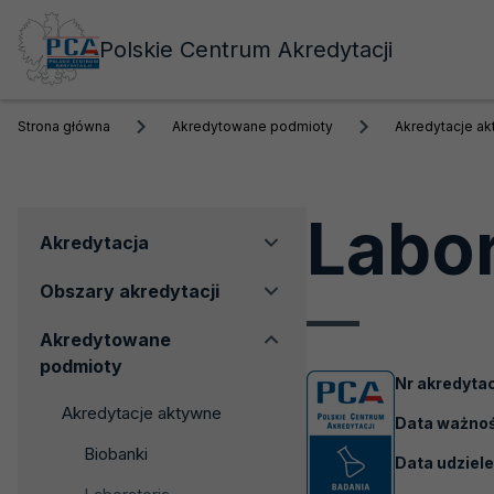
Polskie Centrum Akredytacji
Strona główna
Akredytowane podmioty
Akredytacje a
Labo
Menu
Akredytacja
boczne
Obszary akredytacji
Akredytowane
podmioty
Nr akredytac
Akredytacje aktywne
Data ważnośc
Biobanki
Data udziele