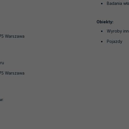
Badania wła
Obiekty:
Wyroby in
-275 Warszawa
Pojazdy
ru
-275 Warszawa
w: