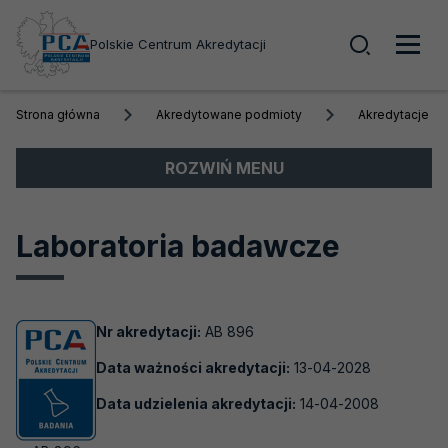
Wyszuk
Polskie Centrum Akredytacji
Men
Strona główna
Akredytowane podmioty
Akredytacje a
głó
Menu
ROZWIŃ MENU
boczne
Akredytacja
Laboratoria badawcze
Obszary akredytacji
Akredytowane podmioty
Nr akredytacji:
AB 896
Akredytacje aktywne
Data ważności akredytacji:
13-04-2028
Biobanki
Data udzielenia akredytacji:
14-04-2008
Laboratoria badawcze