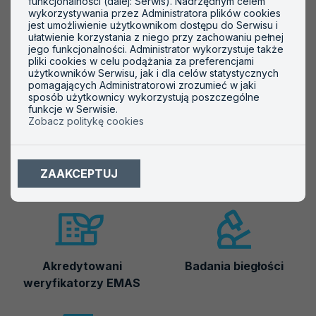
funkcjonalności (dalej: Serwis). Nadrzędnym celem
Środowisko ogólne (czynniki fizyczne)
wykorzystywania przez Administratora plików cookies
jest umożliwienie użytkownikom dostępu do Serwisu i
ułatwienie korzystania z niego przy zachowaniu pełnej
jego funkcjonalności. Administrator wykorzystuje także
pliki cookies w celu podążania za preferencjami
użytkowników Serwisu, jak i dla celów statystycznych
pomagających Administratorowi zrozumieć w jaki
Ważne informacje
sposób użytkownicy wykorzystują poszczególne
funkcje w Serwisie.
Zobacz politykę cookies
ZAAKCEPTUJ
Akredytowane podmioty
Symbole akredytacji
Akredytowani
Badania biegłości
weryfikatorzy EMAS