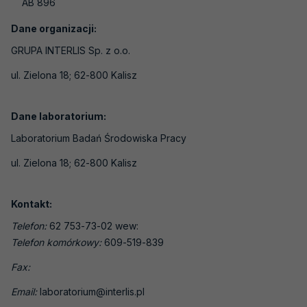
AB 896
Laboratoria medyczne
Laboratoria wzorcujące
Dane organizacji:
GRUPA INTERLIS Sp. z o.o.
Jednostki certyfikujące osoby
ul. Zielona 18; 62-800 Kalisz
Jednostki certyfikujące systemy
zarządzania
Dane laboratorium:
Jednostki certyfikujące wyroby, procesy i
usługi
Laboratorium Badań Środowiska Pracy
Jednostki inspekcyjne
ul. Zielona 18; 62-800 Kalisz
Jednostki weryfikujące i walidujące
Kontakt:
Organizatorzy badań biegłości
Telefon:
62 753-73-02 wew:
Producenci materiałów odniesienia
Telefon komórkowy:
609-519-839
Weryfikatorzy EMAS
Fax:
Laboratoria - badania pH gleby
Email:
laboratorium@interlis.pl