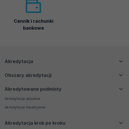
Cennik i rachunki
bankowe
Menu
Menu
Akredytacja
nawigacyjne
Główne
Dla klientów
Obszary akredytacji
Dla regulatorów
Laboratoria badawcze i wzorcujące
Dla przemysłu i biznesu
Akredytowane podmioty
Laboratoria medyczne
Dla konsumentów
Akredytacje aktywne
Jednostki certyfikujące
Badania biegłości
Akredytacje nieaktywne
Jednostki inspekcyjne
Weryfikatorzy środowiskowi EMAS
Akredytacja krok po kroku
Organizatorzy badań biegłości