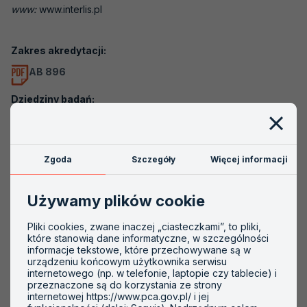
www:
www.interlis.pl
Akredytacje nieaktywne
Akredytacja krok po kroku
Zakres akredytacji:
AB 896
Szkolenia
Dziedziny badań:
PCA
Badania chemiczne (C)
Badania dotyczące inżynierii środowiska (środowiskowe
Zgoda
Szczegóły
Więcej informacji
i klimatyczne) (G)
Badania właściwości fizycznych (N)
Używamy plików cookie
Pobieranie próbek, laboratoria akredytowane do
Pliki cookies, zwane inaczej „ciasteczkami”, to pliki,
pobierania próbek (P)
które stanowią dane informatyczne, w szczególności
informacje tekstowe, które przechowywane są w
urządzeniu końcowym użytkownika serwisu
Obiekty:
internetowego (np. w telefonie, laptopie czy tablecie) i
przeznaczone są do korzystania ze strony
Środowisko pracy (czynniki szkodliwe i uciążliwe)
internetowej https://www.pca.gov.pl/ i jej