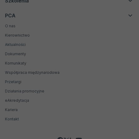
Szkolenia
Weryfikatorzy środowiskowi EMAS
Oferta
Organizatorzy badań biegłości
PCA
Kontakt
Producenci materiałów odniesienia
O nas
Biobanki
Kierownictwo
Jednostki weryfikujące i walidujące
Aktualności
Dokumenty
Komunikaty
Współpraca międzynarodowa
Przetargi
Działania promocyjne
Otwiera
eAkredytacja
się
Kariera
w
nowej
Kontakt
karcie