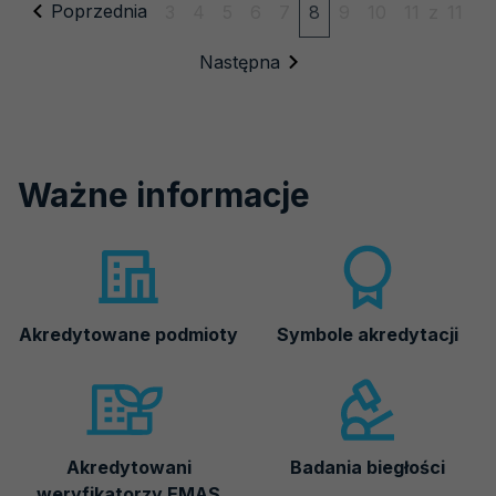
Poprzednia
NR
3
4
5
6
7
8
9
10
11
z
11
321
Następna
Ważne informacje
Akredytowane podmioty
Symbole akredytacji
Akredytowani
Badania biegłości
weryfikatorzy EMAS