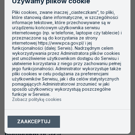
Używamy plików cookie
sektorowego programu akredytacji DAB-10.
Pliki cookies, zwane inaczej „ciasteczkami”, to pliki,
CZYTAJ WIĘCEJ
O
które stanowią dane informatyczne, w szczególności
informacje tekstowe, które przechowywane są w
KOMUNIKAT
urządzeniu końcowym użytkownika serwisu
internetowego (np. w telefonie, laptopie czy tablecie) i
NR
przeznaczone są do korzystania ze strony
330
internetowej https://www.pca.gov.pl/ i jej
funkcjonalności (dalej: Serwis). Nadrzędnym celem
/
wykorzystywania przez Administratora plików cookies
jest umożliwienie użytkownikom dostępu do Serwisu i
DAB-
ułatwienie korzystania z niego przy zachowaniu pełnej
10
jego funkcjonalności. Administrator wykorzystuje także
pliki cookies w celu podążania za preferencjami
użytkowników Serwisu, jak i dla celów statystycznych
pomagających Administratorowi zrozumieć w jaki
sposób użytkownicy wykorzystują poszczególne
funkcje w Serwisie.
Zobacz politykę cookies
ZAAKCEPTUJ
Komunikat nr 329