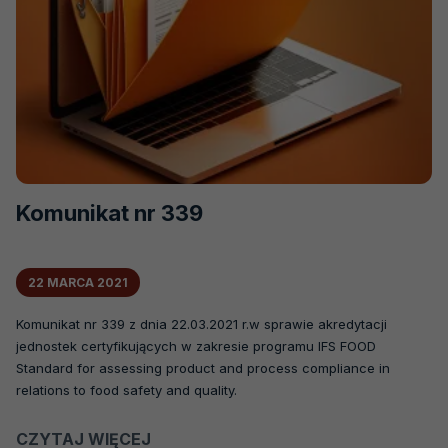
O nas
Kierownictwo
Aktualności
Dokumenty
Komunikaty
Współpraca międzynarodowa
Komunikat nr 339
Przetargi
Działania promocyjne
22 MARCA 2021
eAkredytacja
Otwiera
Komunikat nr 339 z dnia 22.03.2021 r.w sprawie akredytacji
się
jednostek certyfikujących w zakresie programu IFS FOOD
Kariera
w
Standard for assessing product and process compliance in
nowej
Kontakt
relations to food safety and quality.
karcie
CZYTAJ WIĘCEJ
O