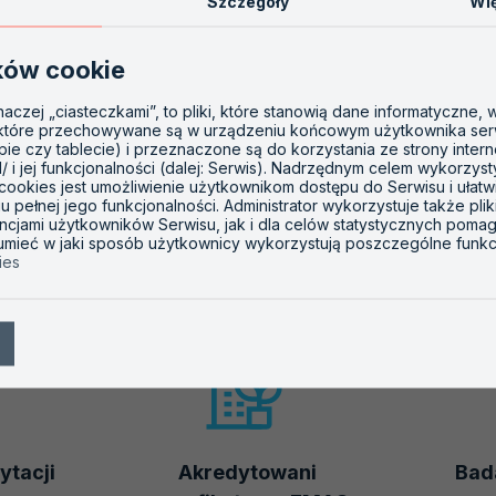
Szczegóły
Wię
owanym przepisami dyrektywy 2003/87/WE
DAVG-01 wyd. 9 z 2024-05-13 (plik pdf, 414.70 KB)
ków cookie
redytacyjnych dla weryfikatorów GHG
inaczej „ciasteczkami”, to pliki, które stanowią dane informatyczne,
 które przechowywane są w urządzeniu końcowym użytkownika ser
opie czy tablecie) i przeznaczone są do korzystania ze strony inter
l/ i jej funkcjonalności (dalej: Serwis). Nadrzędnym celem wykorzys
 cookies jest umożliwienie użytkownikom dostępu do Serwisu i ułatw
 pełnej jego funkcjonalności. Administrator wykorzystuje także plik
ncjami użytkowników Serwisu, jak i dla celów statystycznych poma
zumieć w jaki sposób użytkownicy wykorzystują poszczególne funkc
ies
ytacji
Akredytowani
Bada