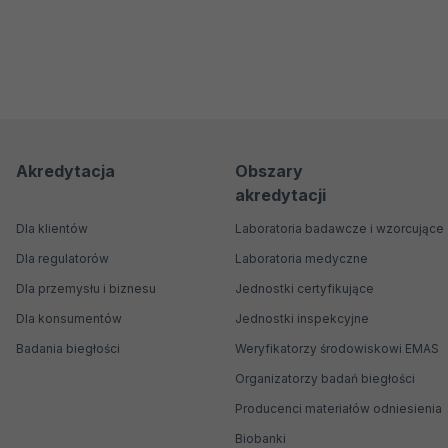
Menu
Menu
Akredytacja
Obszary
akredytacji
nawigacyjne
Główne
Dla klientów
Laboratoria badawcze i wzorcujące
Dla regulatorów
Laboratoria medyczne
Dla przemysłu i biznesu
Jednostki certyfikujące
Dla konsumentów
Jednostki inspekcyjne
Badania biegłości
Weryfikatorzy środowiskowi EMAS
Organizatorzy badań biegłości
Producenci materiałów odniesienia
Biobanki