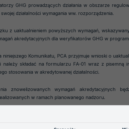
katorzy GHG prowadzących działania w obszarze regulo
swojej działalności wymagania ww. rozporządzenia.
ązku z uaktualnieniem powyższych wymagań, wskazywanyc
ymagań akredytacyjnych dla weryfikatorów GHG w programi
 niniejszego Komunikatu, PCA przyjmuje wnioski o uaktua
i należy składać na formularzu FA-01 wraz z pisemną 
jego stosowania w akredytowanej działalności.
nia znowelizowanych wymagań akredytacyjnych będz
realizowanych w ramach planowanego nadzoru.
3 z 2024-05-13 (plik pdf, 273.25 KB)
wie nowelizacji wymagań dotyczących procedur oceny zgodności