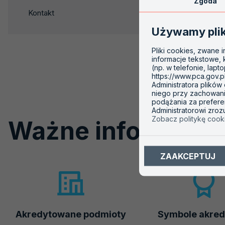
Zgoda
w obszarze regul
nowej
Kontakt
karcie
Lista wymagań 
Używamy pli
Lista wymagań ak
Pliki cookies, zwane 
informacje tekstowe,
(np. w telefonie, lapt
https://www.pca.gov.p
Administratora plików
niego przy zachowaniu
podążania za prefere
Administratorowi zro
Zobacz politykę cook
Ważne informacje
ZAAKCEPTUJ
Akredytowane podmioty
Symbole akred