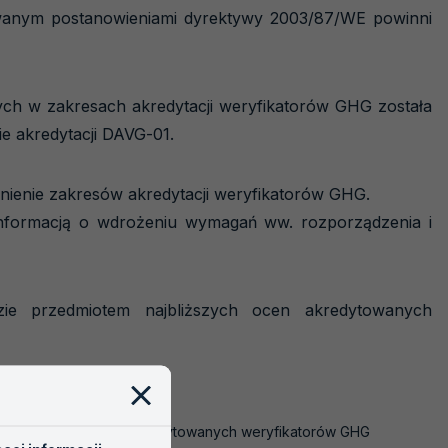
wanym postanowieniami dyrektywy 2003/87/WE powinni
h w zakresach akredytacji weryfikatorów GHG została
e akredytacji DAVG-01.
lnienie zakresów akredytacji weryfikatorów GHG.
informacją o wdrożeniu wymagań ww. rozporządzenia i
ie przedmiotem najbliższych ocen akredytowanych
 stosowanych przez akredytowanych weryfikatorów GHG