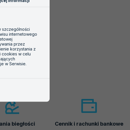
cej informacji
 w szczególności
wisu internetowego
netowej
tywania przez
ienie korzystania z
i cookies w celu
gających
je w Serwisie.
nia biegłości
Cennik i rachunki bankowe