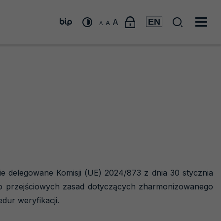
Menu
Wyszuk
Menu
A
A
A
"zmiana
"zmiana
linki
"zmiana
BIP
rozmiaru
Men
rozmiaru
rozmiaru
czcionki
zewnętrzne
czcionki
na
czcionki
głó
na
małą"
średnią"
na
dużą"
ie delegowane Komisji (UE) 2024/873 z dnia 30 stycznia
 do przejściowych zasad dotyczących zharmonizowanego
dur weryfikacji.