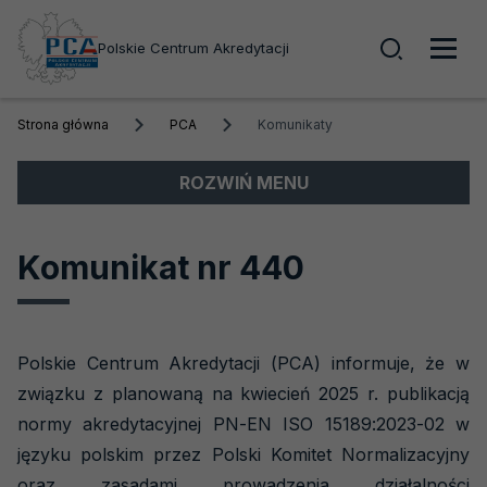
Wyszuk
Polskie Centrum Akredytacji
Men
Strona główna
PCA
Komunikaty
głó
Menu
ROZWIŃ MENU
boczne
Akredytacja
Komunikat nr 440
Obszary akredytacji
Akredytowane podmioty
Polskie Centrum Akredytacji (PCA) informuje, że w
Akredytacja krok po kroku
związku z planowaną na kwiecień 2025 r. publikacją
Szkolenia
normy akredytacyjnej PN-EN ISO 15189:2023-02 w
języku polskim przez Polski Komitet Normalizacyjny
PCA
oraz zasadami prowadzenia działalności