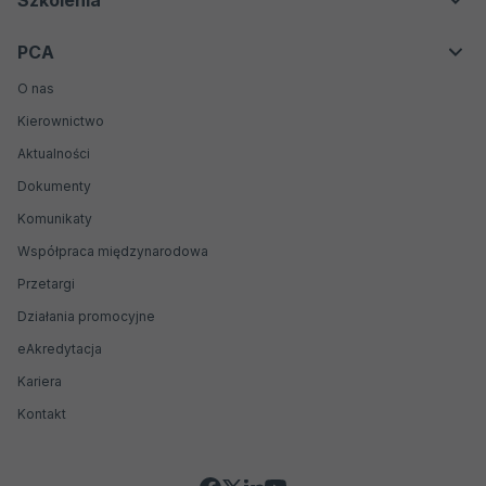
Szkolenia
Weryfikatorzy środowiskowi EMAS
Oferta
Organizatorzy badań biegłości
PCA
Kontakt
Producenci materiałów odniesienia
O nas
Biobanki
Kierownictwo
Jednostki weryfikujące i walidujące
Aktualności
Dokumenty
Komunikaty
Współpraca międzynarodowa
Przetargi
Działania promocyjne
Otwiera
eAkredytacja
się
Kariera
w
nowej
Kontakt
karcie