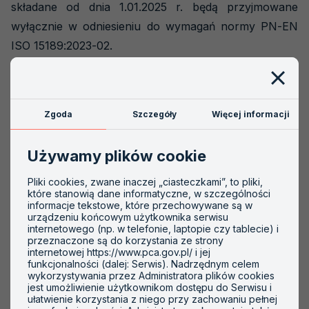
składane od dnia 1.01.2025 r. będą przyjmowane
wyłącznie w odniesieniu do wymagań normy PN-EN
ISO 15189:2023-02.
Pozostałe zasady przedstawione w Komunikacie nr
396 z dnia 17.03.2023 r. pozostają bez zmian.
Zgoda
Szczegóły
Więcej informacji
Komunikat nr 440 z 2024-09-25 (plik pdf,
Używamy plików cookie
138.27 KB)
Komunikat w sprawie zmiany wymagań
Pliki cookies, zwane inaczej „ciasteczkami”, to pliki,
akredytacyjnych dla laboratoriów medycznych,
które stanowią dane informatyczne, w szczególności
informacje tekstowe, które przechowywane są w
wynikających z opublikowania normy PN-EN ISO
urządzeniu końcowym użytkownika serwisu
15189:2023-02
internetowego (np. w telefonie, laptopie czy tablecie) i
przeznaczone są do korzystania ze strony
internetowej https://www.pca.gov.pl/ i jej
FAM-06 wyd. - załącznik do Komunikatu nr
funkcjonalności (dalej: Serwis). Nadrzędnym celem
wykorzystywania przez Administratora plików cookies
440 z 2024-09-25
jest umożliwienie użytkownikom dostępu do Serwisu i
Analiza wpływu zmian wymagań akredytacyjnych i plan
ułatwienie korzystania z niego przy zachowaniu pełnej