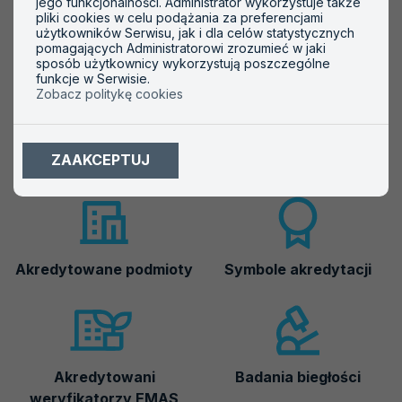
jego funkcjonalności. Administrator wykorzystuje także
działań dostosowawczych w okresie przejściowym
pliki cookies w celu podążania za preferencjami
użytkowników Serwisu, jak i dla celów statystycznych
pomagających Administratorowi zrozumieć w jaki
sposób użytkownicy wykorzystują poszczególne
funkcje w Serwisie.
Zobacz politykę cookies
Ważne informacje
ZAAKCEPTUJ
Akredytowane podmioty
Symbole akredytacji
Akredytowani
Badania biegłości
weryfikatorzy EMAS