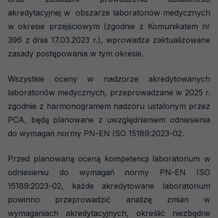
O nas
akredytacyjnej w obszarze laboratoriów medycznych
w okresie przejściowym (zgodnie z Komunikatem nr
Kierownictwo
396 z dnia 17.03.2023 r.), wprowadza zaktualizowane
Aktualności
zasady postępowania w tym okresie.
Dokumenty
Wszystkie oceny w nadzorze akredytowanych
Komunikaty
laboratoriów medycznych, przeprowadzane w 2025 r.
Współpraca międzynarodowa
zgodnie z harmonogramem nadzoru ustalonym przez
Przetargi
PCA, będą planowane z uwzględnieniem odniesienia
do wymagań normy PN-EN ISO 15189:2023-02.
Działania promocyjne
eAkredytacja
Otwiera
Przed planowaną oceną kompetencji laboratorium w
się
Kariera
odniesieniu do wymagań normy PN-EN ISO
w
nowej
15189:2023-02, każde akredytowane laboratorium
Kontakt
karcie
powinno przeprowadzić analizę zmian w
wymaganiach akredytacyjnych, określić niezbędne