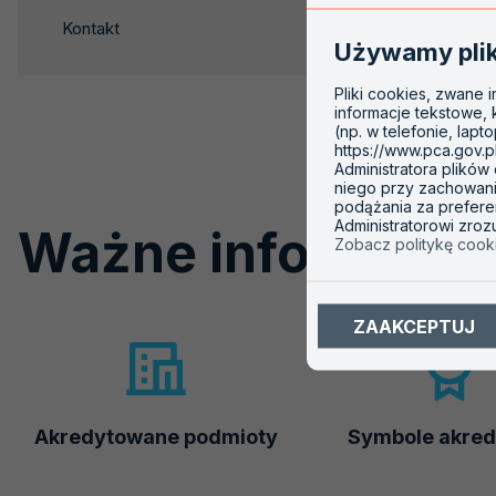
nowej
Akredytacja jedn
Kontakt
karcie
Używamy pli
w obszarze kolei
Pliki cookies, zwane 
informacje tekstowe,
(np. w telefonie, lapt
https://www.pca.gov.p
Administratora plików
niego przy zachowaniu
podążania za prefere
Administratorowi zro
Ważne informacje
Zobacz politykę cook
ZAAKCEPTUJ
Akredytowane podmioty
Symbole akred