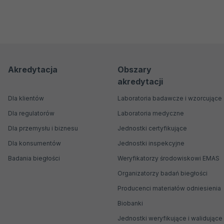
Menu
Menu
Akredytacja
Obszary
akredytacji
nawigacyjne
Główne
Dla klientów
Laboratoria badawcze i wzorcujące
Dla regulatorów
Laboratoria medyczne
Dla przemysłu i biznesu
Jednostki certyfikujące
Dla konsumentów
Jednostki inspekcyjne
Badania biegłości
Weryfikatorzy środowiskowi EMAS
Organizatorzy badań biegłości
Producenci materiałów odniesienia
Biobanki
Jednostki weryfikujące i walidujące