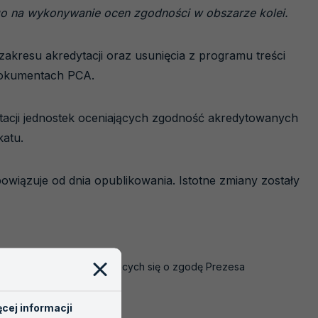
go na wykonywanie ocen zgodności w obszarze kolei.
kresu akredytacji oraz usunięcia z programu treści
dokumentach PCA.
tacji jednostek oceniających zgodność akredytowanych
katu.
bowiązuje od dnia opublikowania. Istotne zmiany zostały
k organizacyjnych ubiegających się o zgodę Prezesa
cej informacji