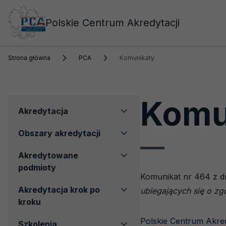
Polskie Centrum Akredytacji
Strona główna
PCA
Komunikaty
Komu
Menu
Akredytacja
boczne
Obszary akredytacji
Akredytowane
podmioty
Komunikat nr 464 z dn
Akredytacja krok po
ubiegających się o z
kroku
Polskie Centrum Akred
Szkolenia