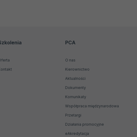
Szkolenia
PCA
Oferta
O nas
Kontakt
Kierownictwo
Aktualności
Dokumenty
Komunikaty
Współpraca międzynarodowa
Przetargi
Działania promocyjne
Otwiera
eAkredytacja