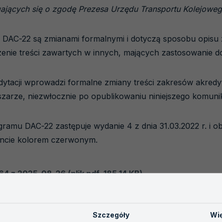
gających się o zgodę Prezesa Urzędu Transportu Kolejowe
DAC-22 są zmianami formalnymi i dotyczą sposobu opisu za
enie treści zawartych w innych, mających zastosowanie 
dytacji wprowadzi formalne zmiany treści zakresów akredy
arze, niezwłocznie po opublikowaniu niniejszego komuni
gramu DAC-22 zastępuje wydanie 4 z dnia 31.03.2022 r. i o
ncie kolorem czerwonym.
4 z 2025-08-26 (plik pdf, 185.14 KB)
ie nowelizacji programu akredytacji DAC-22 Akredytacja jednoste
u Kolejowego na wykonywanie ocen zgodności w obszarze kolei
Szczegóły
Wię
z 2025-08-26 (plik pdf, 308.04 KB)