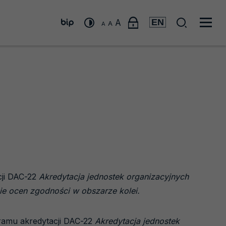
Menu
Wyszuk
Menu
A
A
A
"zmiana
"zmiana
linki
"zmiana
BIP
rozmiaru
Men
rozmiaru
rozmiaru
czcionki
zewnętrzne
czcionki
na
czcionki
głó
na
małą"
średnią"
na
dużą"
cji DAC-22
Akredytacja jednostek organizacyjnych
e ocen zgodności w obszarze kolei.
gramu akredytacji DAC-22
Akredytacja jednostek