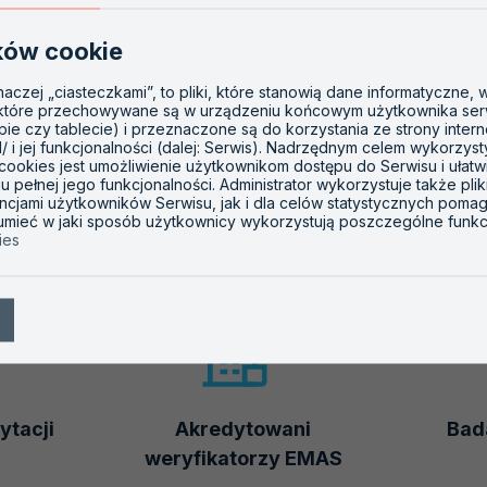
ostek organizacyjnych ubiegających się o zgodę Prezesa Urzędu 
ków cookie
inaczej „ciasteczkami”, to pliki, które stanowią dane informatyczne,
 które przechowywane są w urządzeniu końcowym użytkownika ser
opie czy tablecie) i przeznaczone są do korzystania ze strony inter
l/ i jej funkcjonalności (dalej: Serwis). Nadrzędnym celem wykorzys
 cookies jest umożliwienie użytkownikom dostępu do Serwisu i ułatw
 pełnej jego funkcjonalności. Administrator wykorzystuje także plik
ncjami użytkowników Serwisu, jak i dla celów statystycznych poma
zumieć w jaki sposób użytkownicy wykorzystują poszczególne funkc
ies
ytacji
Akredytowani
Bada
weryfikatorzy EMAS