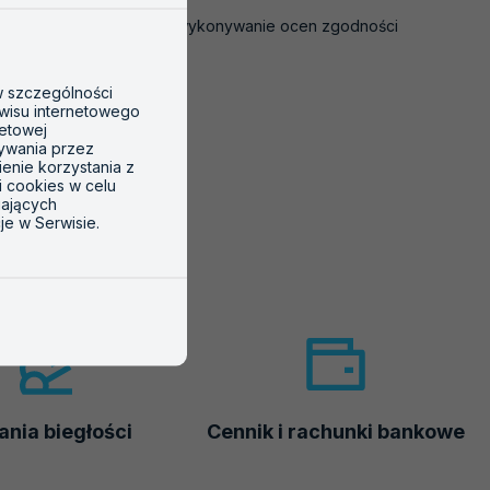
Transportu Kolejowego na wykonywanie ocen zgodności
 w szczególności
wisu internetowego
netowej
tywania przez
ienie korzystania z
i cookies w celu
gających
je w Serwisie.
nia biegłości
Cennik i rachunki bankowe