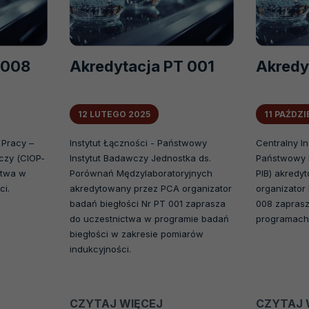
 008
Akredytacja PT 001
Akredy
12 LUTEGO 2025
11 PAŹDZ
 Pracy –
Instytut Łączności - Państwowy
Centralny I
czy (CIOP-
Instytut Badawczy Jednostka ds.
Państwowy I
ctwa w
Porównań Mędzylaboratoryjnych
PIB) akredy
ci.
akredytowany przez PCA organizator
organizator
badań biegłości Nr PT 001 zaprasza
008 zaprasz
do uczestnictwa w programie badań
programach 
biegłości w zakresie pomiarów
indukcyjności.
CZYTAJ WIĘCEJ
O
CZYTAJ 