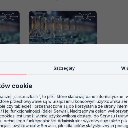
EDYTACJA
AKREDYTACJA
PT
001
Szczegóły
Wię
 003
Akredytacja PT 012
ków cookie
03 MARCA 2023
inaczej „ciasteczkami”, to pliki, które stanowią dane informatyczne,
 które przechowywane są w urządzeniu końcowym użytkownika ser
omiarowo-
"QSC" Danuta Wojciechowska (QSC-
opie czy tablecie) i przeznaczone są do korzystania ze strony inter
odek Badań
PT), akredytowany przez PCA
l/ i jej funkcjonalności (dalej: Serwis). Nadrzędnym celem wykorzys
Organizator Badań Biegłości nr PT
 cookies jest umożliwienie użytkownikom dostępu do Serwisu i ułatw
 pełnej jego funkcjonalności. Administrator wykorzystuje także plik
akredytację
012 zaprasza do wzięcia udziału w
ncjami użytkowników Serwisu, jak i dla celów statystycznych poma
łości (PT
badaniach PT w obszarze