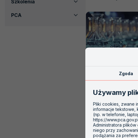
Szkolenia
AKR
PT
PCA
008
Zgoda
Akredytacja PT
Używamy pli
27 LUTEGO 2024
Pliki cookies, zwane 
informacje tekstowe,
Centralne Laboratorium P
(np. w telefonie, lapt
Badawcze Sp. z o.o., Ośr
https://www.pca.gov.p
Biegłości CLP-B LABTEST,
Administratora plików
niego przy zachowaniu
posiadający od 2010 roku 
podążania za prefere
PCA w zakresie badań bieg