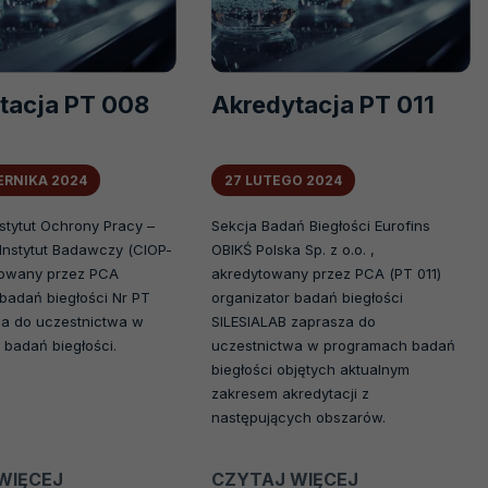
tacja PT 008
Akredytacja PT 011
IERNIKA 2024
27 LUTEGO 2024
nstytut Ochrony Pracy –
Sekcja Badań Biegłości Eurofins
nstytut Badawczy (CIOP-
OBIKŚ Polska Sp. z o.o. ,
towany przez PCA
akredytowany przez PCA (PT 011)
 badań biegłości Nr PT
organizator badań biegłości
a do uczestnictwa w
SILESIALAB zaprasza do
badań biegłości.
uczestnictwa w programach badań
biegłości objętych aktualnym
zakresem akredytacji z
następujących obszarów.
WIĘCEJ
O
CZYTAJ WIĘCEJ
O