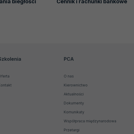
nia biegłości
Cennik i rachunki bankowe
Szkolenia
PCA
Oferta
O nas
Kontakt
Kierownictwo
Aktualności
Dokumenty
Komunikaty
Współpraca międzynarodowa
Przetargi