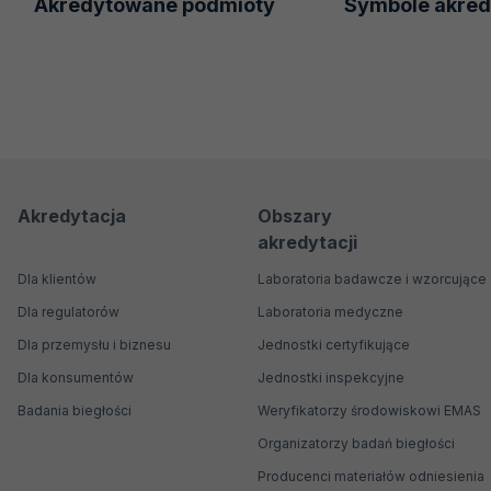
Akredytowane podmioty
Symbole akred
Menu
Menu
Akredytacja
Obszary
akredytacji
nawigacyjne
Główne
Dla klientów
Laboratoria badawcze i wzorcujące
Dla regulatorów
Laboratoria medyczne
Dla przemysłu i biznesu
Jednostki certyfikujące
Dla konsumentów
Jednostki inspekcyjne
Badania biegłości
Weryfikatorzy środowiskowi EMAS
Organizatorzy badań biegłości
Producenci materiałów odniesienia