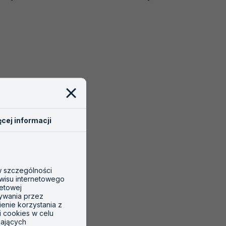
AKREDYTACJA
AKREDYTACJ
PT
PT
008
011
cej informacji
 w szczególności
wisu internetowego
netowej
tywania przez
ienie korzystania z
i cookies w celu
gających