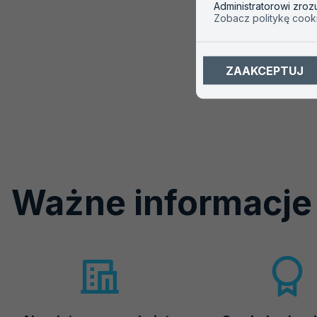
Administratorowi zro
003), zaprasza do udziału
Zobacz politykę cook
badaniach biegłości.
CZYTAJ WIĘCEJ
O
ZAAKCEPTUJ
AKR
PT
003
Ważne informacje