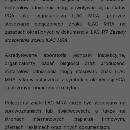
Symbole akredytacji
materiałów odniesienia mogą powoływać się na status
PCA jako sygnatariusza ILAC MRA, poprzez
Znaki ILAC MRA
stosowanie połączonego znaku ILAC MRA na
Znaki IAF MLA
zasadach określonych w dokumencie ILAC-R7
Zasady
stosowania znaku ILAC MRA.
Zdaniem ekspertów
Porozumienia
Akredytowane laboratoria, jednostki inspekcyjne,
organizatorzy badań biegłości oraz producenci
Dla przemysłu i biznesu
materiałów odniesienia mogą stosować znak ILAC
Dla konsumentów
MRA tylko w połączeniu z symbolem akredytacji PCA
Badania biegłości
opatrzonym numerem akredytacji.
Obszary akredytacji
Połączony znak ILAC MRA może być stosowany na
sprawozdaniach lub świadectwach, a także na
Akredytowane podmioty
stronach internetowych, papierze firmowym,
Akredytacja krok po kroku
ofertach, reklamach oraz innych dokumentach.