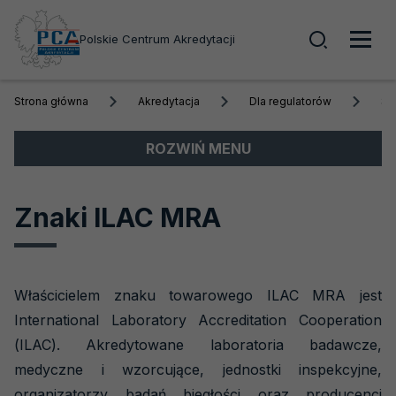
Wyszuk
Polskie Centrum Akredytacji
Men
Strona główna
Akredytacja
Dla regulatorów
Sy
głó
Menu
ROZWIŃ MENU
boczne
Akredytacja
Znaki ILAC MRA
Dla klientów
Dla regulatorów
Właścicielem znaku towarowego ILAC MRA jest
Akredytacja wsparciem organów
regulacyjnych
International Laboratory Accreditation Cooperation
(ILAC). Akredytowane laboratoria badawcze,
Korzyści z akredytacji
medyczne i wzorcujące, jednostki inspekcyjne,
System akredytacji
organizatorzy badań biegłości oraz producenci