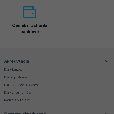
Cennik i rachunki
bankowe
Menu
Menu
Akredytacja
nawigacyjne
Główne
Dla klientów
Dla regulatorów
Dla przemysłu i biznesu
Dla konsumentów
Badania biegłości