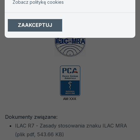
Zobacz politykę cookies
ILAC MRA
dla laboratoriów medycznych
ZAAKCEPTUJ
Dokumenty związane:
ILAC R7 - Zasady stosowania znaku ILAC MRA
(plik pdf, 543.66 KB)