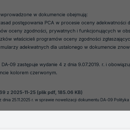
y wprowadzone w dokumencie obejmują:
asad postępowania PCA w procesie oceny adekwatności do 
mów oceny zgodności, prywatnych i funkcjonujących w ob
ązków właścicieli programów oceny zgodności zgłaszający
mularzy adekwatnych dla ustalonego w dokumencie znow
A-09 zastępuje wydanie 4 z dnia 9.07.2019. r. i obowiązuj
ncie kolorem czerwonym.
9 z 2025-11-25 (plik pdf, 185.06 KB)
z dnia 25.11.2025 r. w sprawie nowelizacji dokumentu DA-09 Polityka
2025-11-25 (plik pdf, 328.16 KB)
a zakresu działalności akredytacyjnej PCA