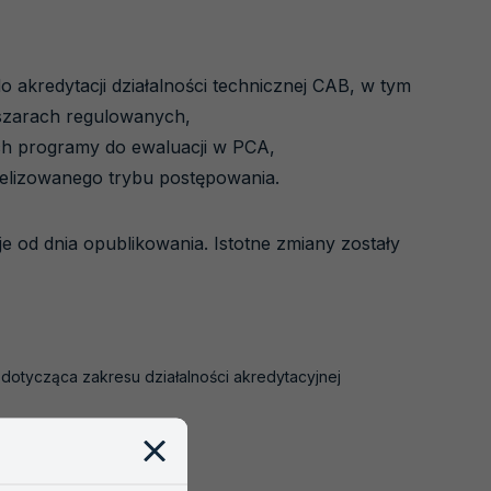
akredytacji działalności technicznej CAB, w tym
szarach regulowanych,
ch programy do ewaluacji w PCA,
elizowanego trybu postępowania.
e od dnia opublikowania. Istotne zmiany zostały
 dotycząca zakresu działalności akredytacyjnej