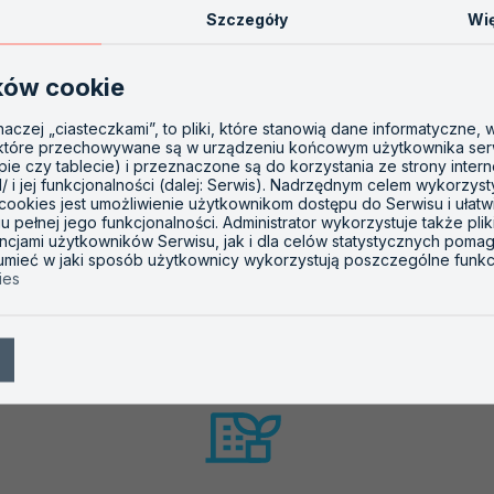
z 2025-09-26
Szczegóły
Wię
ciela programu oceny zgodności
ków cookie
z 2025-09-26
mu oceny zgodności
inaczej „ciasteczkami”, to pliki, które stanowią dane informatyczne,
 które przechowywane są w urządzeniu końcowym użytkownika ser
opie czy tablecie) i przeznaczone są do korzystania ze strony inter
l/ i jej funkcjonalności (dalej: Serwis). Nadrzędnym celem wykorzys
 cookies jest umożliwienie użytkownikom dostępu do Serwisu i ułatw
 pełnej jego funkcjonalności. Administrator wykorzystuje także plik
ncjami użytkowników Serwisu, jak i dla celów statystycznych poma
zumieć w jaki sposób użytkownicy wykorzystują poszczególne funkc
ies