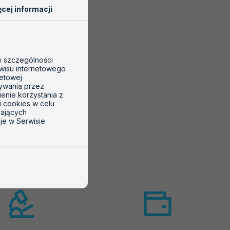
cej informacji
 w szczególności
wisu internetowego
netowej
tywania przez
ienie korzystania z
i cookies w celu
gających
je w Serwisie.