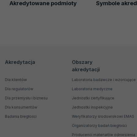
Akredytowane podmioty
Symbole akred
Menu
Menu
Akredytacja
Obszary
akredytacji
nawigacyjne
Główne
Dla klientów
Laboratoria badawcze i wzorcujące
Dla regulatorów
Laboratoria medyczne
Dla przemysłu i biznesu
Jednostki certyfikujące
Dla konsumentów
Jednostki inspekcyjne
Badania biegłości
Weryfikatorzy środowiskowi EMAS
Organizatorzy badań biegłości
Producenci materiałów odniesienia