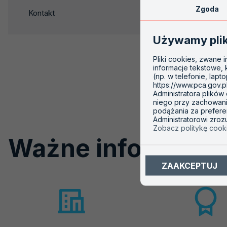
FA-83 wyd. 8 
nowej
Zgoda
Kontakt
karcie
Samoocena właści
Używamy pli
FA-161 wyd. 3 
Ewaluacja progra
Pliki cookies, zwane 
informacje tekstowe,
(np. w telefonie, lapt
https://www.pca.gov.p
Administratora plików
niego przy zachowaniu
podążania za prefere
Administratorowi zro
Zobacz politykę cook
Ważne informacje
ZAAKCEPTUJ