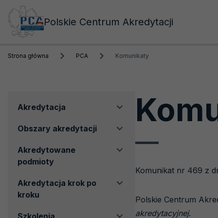
Polskie Centrum Akredytacji
Strona główna
PCA
Komunikaty
Komu
Menu
Akredytacja
boczne
Obszary akredytacji
Akredytowane
podmioty
Komunikat nr 469 z dn
Akredytacja krok po
kroku
Polskie Centrum Akre
akredytacyjnej
.
Szkolenia