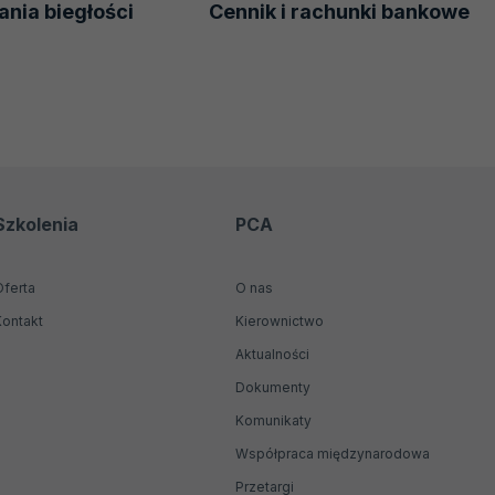
nia biegłości
Cennik i rachunki bankowe
Szkolenia
PCA
Oferta
O nas
Kontakt
Kierownictwo
Aktualności
Dokumenty
Komunikaty
Współpraca międzynarodowa
Przetargi